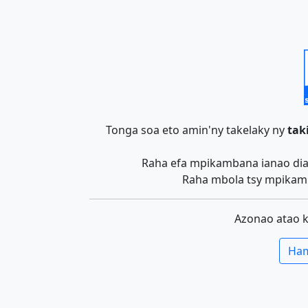
Tonga soa eto amin'ny takelaky ny
tak
Raha efa mpikambana ianao dia 
Raha mbola tsy mpikamb
Azonao atao 
Ham