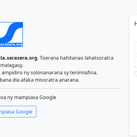
H
ila.serasera.org
. Toerana hahitanao lahatsoratra
malagasy.
ampidiro ny solonanarana sy tenimiafina.
ana dia afaka misoratra anarana.
koa ny mampiasa Google
piasa Google