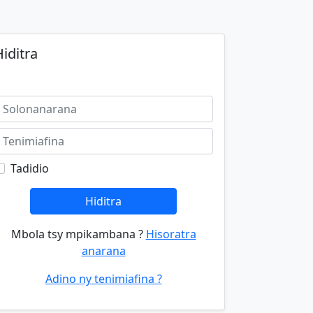
iditra
Tadidio
Hiditra
Mbola tsy mpikambana ?
Hisoratra
anarana
Adino ny tenimiafina ?