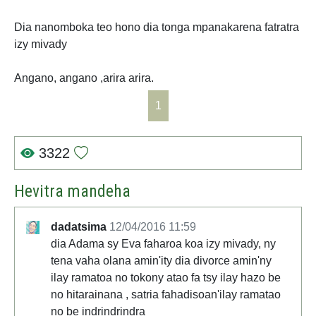
Dia nanomboka teo hono dia tonga mpanakarena fatratra
izy mivady
Angano, angano ,arira arira.
1
3322
Hevitra mandeha
dadatsima
12/04/2016 11:59
dia Adama sy Eva faharoa koa izy mivady, ny
tena vaha olana amin'ity dia divorce amin'ny
ilay ramatoa no tokony atao fa tsy ilay hazo be
no hitarainana , satria fahadisoan'ilay ramatao
no be indrindrindra