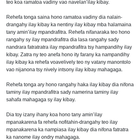
teo koa ramatoa vadiny vao navelan’ilay kibay.
Rehefa tonga saina hono ramatoa vadiny dia nalain-
drangahy ilay kibay ka nentiny ilay kibay mba halamaina
tany amin’ilay mpandrafitra. Rehefa nifanaraka teo hono
rangahy sy ilay mpandrafitra dia lasa rangahy sady
nandrara fatratratra ilay mpandrafitra tsy hampandihy ilay
kibay. Zatra ny teo anefa hono ity farany ka nampandihy
ilay kibay ka rehefa voavelively teo ny vatany manontolo
vao nijanona tsy nively intsony ilay kibay mahagaga.
Rehefa tonga ary hono rangahy haka ilay kibay dia nifona
taminy ilay mpandrafitra sady namerina taminy ilay
sahafa mahagaga sy ilay kibay.
Dia toy izany ihany koa hono tany amin’ilay
mpanakarena fa rehefa nofitahin-drangahy teo ilay
mpanakarena ka nampiasa ilay kibay dia nifona fatratra
ka nanome ilay ondry mahagaga.