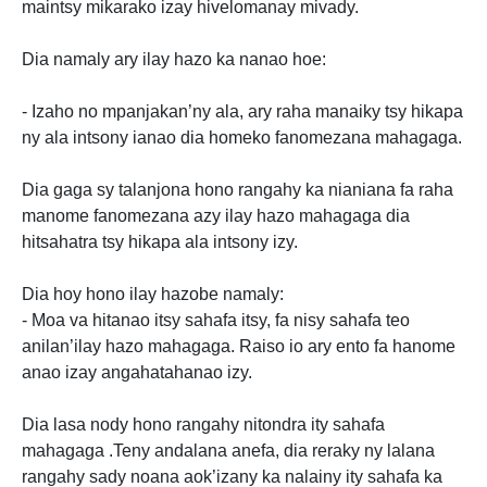
maintsy mikarako izay hivelomanay mivady.
Dia namaly ary ilay hazo ka nanao hoe:
- Izaho no mpanjakan’ny ala, ary raha manaiky tsy hikapa
ny ala intsony ianao dia homeko fanomezana mahagaga.
Dia gaga sy talanjona hono rangahy ka nianiana fa raha
manome fanomezana azy ilay hazo mahagaga dia
hitsahatra tsy hikapa ala intsony izy.
Dia hoy hono ilay hazobe namaly:
- Moa va hitanao itsy sahafa itsy, fa nisy sahafa teo
anilan’ilay hazo mahagaga. Raiso io ary ento fa hanome
anao izay angahatahanao izy.
Dia lasa nody hono rangahy nitondra ity sahafa
mahagaga .Teny andalana anefa, dia reraky ny lalana
rangahy sady noana aok’izany ka nalainy ity sahafa ka