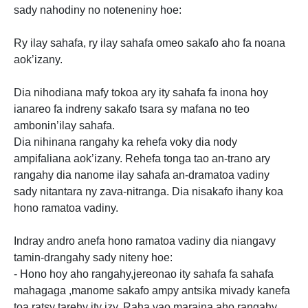
sady nahodiny no noteneniny hoe:
Ry ilay sahafa, ry ilay sahafa omeo sakafo aho fa noana
aok’izany.
Dia nihodiana mafy tokoa ary ity sahafa fa inona hoy
ianareo fa indreny sakafo tsara sy mafana no teo
ambonin’ilay sahafa.
Dia nihinana rangahy ka rehefa voky dia nody
ampifaliana aok’izany. Rehefa tonga tao an-trano ary
rangahy dia nanome ilay sahafa an-dramatoa vadiny
sady nitantara ny zava-nitranga. Dia nisakafo ihany koa
hono ramatoa vadiny.
Indray andro anefa hono ramatoa vadiny dia niangavy
tamin-drangahy sady niteny hoe:
- Hono hoy aho rangahy,jereonao ity sahafa fa sahafa
mahagaga ,manome sakafo ampy antsika mivady kanefa
toa ratsy tarehy ity izy. Raha vao maraina aho rangahy