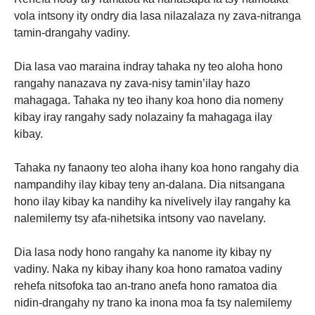
vola intsony ity ondry dia lasa nilazalaza ny zava-nitranga
tamin-drangahy vadiny.
Dia lasa vao maraina indray tahaka ny teo aloha hono
rangahy nanazava ny zava-nisy tamin’ilay hazo
mahagaga. Tahaka ny teo ihany koa hono dia nomeny
kibay iray rangahy sady nolazainy fa mahagaga ilay
kibay.
Tahaka ny fanaony teo aloha ihany koa hono rangahy dia
nampandihy ilay kibay teny an-dalana. Dia nitsangana
hono ilay kibay ka nandihy ka nivelively ilay rangahy ka
nalemilemy tsy afa-nihetsika intsony vao navelany.
Dia lasa nody hono rangahy ka nanome ity kibay ny
vadiny. Naka ny kibay ihany koa hono ramatoa vadiny
rehefa nitsofoka tao an-trano anefa hono ramatoa dia
nidin-drangahy ny trano ka inona moa fa tsy nalemilemy