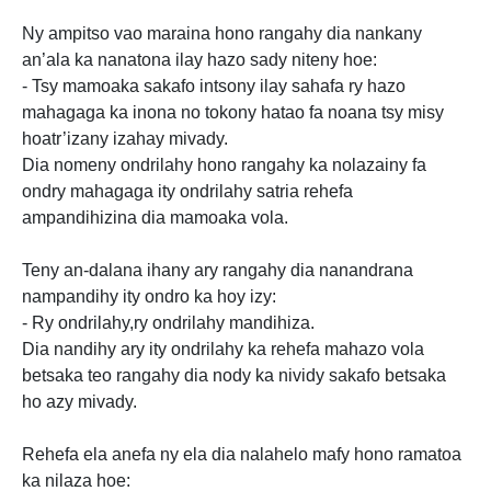
Ny ampitso vao maraina hono rangahy dia nankany
an’ala ka nanatona ilay hazo sady niteny hoe:
- Tsy mamoaka sakafo intsony ilay sahafa ry hazo
mahagaga ka inona no tokony hatao fa noana tsy misy
hoatr’izany izahay mivady.
Dia nomeny ondrilahy hono rangahy ka nolazainy fa
ondry mahagaga ity ondrilahy satria rehefa
ampandihizina dia mamoaka vola.
Teny an-dalana ihany ary rangahy dia nanandrana
nampandihy ity ondro ka hoy izy:
- Ry ondrilahy,ry ondrilahy mandihiza.
Dia nandihy ary ity ondrilahy ka rehefa mahazo vola
betsaka teo rangahy dia nody ka nividy sakafo betsaka
ho azy mivady.
Rehefa ela anefa ny ela dia nalahelo mafy hono ramatoa
ka nilaza hoe: