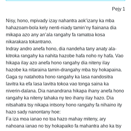
Pejy 1
Nisy, hono, mpivady izay nahantra aok’izany ka mba
hahazoam-bola kely nenti-niady tamin’ny fiainana dia
mikapa azo any an’ala rangahy fa ramatoa kosa
nikarakara tokantrano.
Indray andro anefa hono, dia nandeha tany anaty ala-
kitroka rangahy ka nahita hazobe hafa noho ny hafa. Vao
hikapa ilay azo anefa hono rangahy dia niteny ilay
hazobe ka nitaraina tamin-drangahy mba tsy hokapaina.
Gaga sy natahotra hono rangahy ka lasa nandositra
lavitra ka efa lasa lavitra tokoa vao tonga saina ka
niverin-dalana. Dia nanandrana hikapa ihany anefa hono
rangahy ka niteny tahaka ny teo ihany ilay hazo. Dia
nitsahatra tsy nikapa intsony hono rangahy fa nihaino ity
hazo sady nanontany hoe:
Fa iza moa ianao no toa hazo mahay miteny, ary
nahoana ianao no tsy hokapaiko fa mahantra aho ka tsy