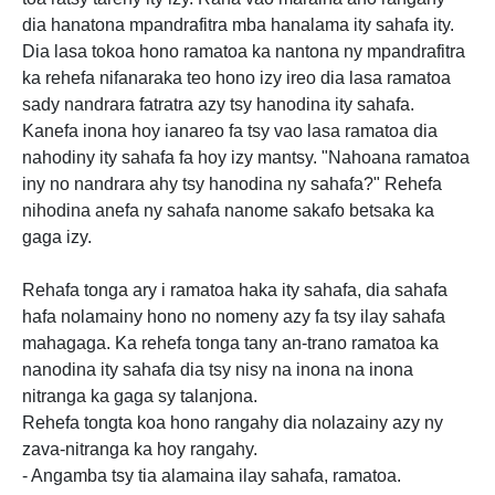
dia hanatona mpandrafitra mba hanalama ity sahafa ity.
Dia lasa tokoa hono ramatoa ka nantona ny mpandrafitra
ka rehefa nifanaraka teo hono izy ireo dia lasa ramatoa
sady nandrara fatratra azy tsy hanodina ity sahafa.
Kanefa inona hoy ianareo fa tsy vao lasa ramatoa dia
nahodiny ity sahafa fa hoy izy mantsy. "Nahoana ramatoa
iny no nandrara ahy tsy hanodina ny sahafa?" Rehefa
nihodina anefa ny sahafa nanome sakafo betsaka ka
gaga izy.
Rehafa tonga ary i ramatoa haka ity sahafa, dia sahafa
hafa nolamainy hono no nomeny azy fa tsy ilay sahafa
mahagaga. Ka rehefa tonga tany an-trano ramatoa ka
nanodina ity sahafa dia tsy nisy na inona na inona
nitranga ka gaga sy talanjona.
Rehefa tongta koa hono rangahy dia nolazainy azy ny
zava-nitranga ka hoy rangahy.
- Angamba tsy tia alamaina ilay sahafa, ramatoa.