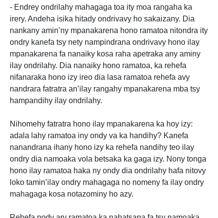
- Endrey ondrilahy mahagaga toa ity moa rangaha ka
irery. Andeha isika hitady ondrivavy ho sakaizany. Dia
nankany amin’ny mpanakarena hono ramatoa nitondra ity
ondry kanefa tsy nety nampindrana ondrivavy hono ilay
mpanakarena fa nanaiky kosa raha apetraka any aminy
ilay ondrilahy. Dia nanaiky hono ramatoa, ka rehefa
nifanaraka hono izy ireo dia lasa ramatoa rehefa avy
nandrara fatratra an’ilay rangahy mpanakarena mba tsy
hampandihy ilay ondrilahy.
Nihomehy fatratra hono ilay mpanakarena ka hoy izy:
adala lahy ramatoa iny ondy va ka handihy? Kanefa
nanandrana ihany hono izy ka rehefa nandihy teo ilay
ondry dia namoaka vola betsaka ka gaga izy. Nony tonga
hono ilay ramatoa haka ny ondy dia ondrilahy hafa nitovy
loko tamin’ilay ondry mahagaga no nomeny fa ilay ondry
mahagaga kosa notazominy ho azy.
Rehefa nody ary ramatoa ka nahatsapa fa tsy namoaka