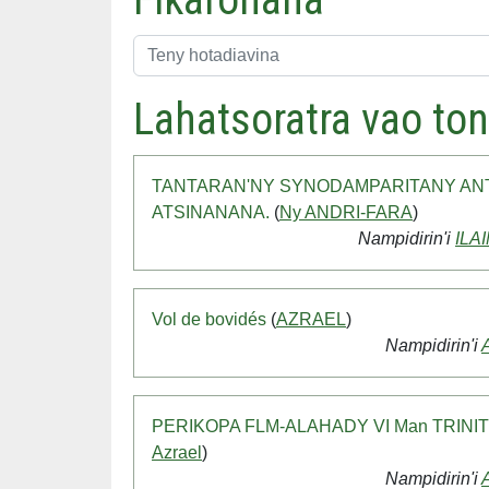
Lahatsoratra vao to
TANTARAN'NY SYNODAMPARITANY AN
ATSINANANA.
(
Ny ANDRI-FARA
)
Nampidirin'i
ILA
Vol de bovidés
(
AZRAEL
)
Nampidirin'i
PERIKOPA FLM-ALAHADY VI Man TRINI
Azrael
)
Nampidirin'i