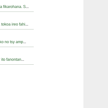
a fikarohana. S
...
tokoa ireo fahi
...
ako no tsy amp
...
 ito fanontan
...