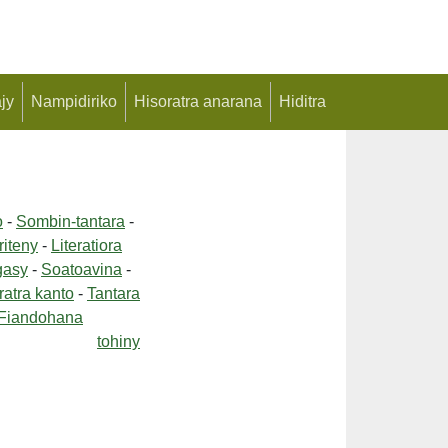
jy
Nampidiriko
Hisoratra anarana
Hiditra
o
-
Sombin-tantara
-
riteny
-
Literatiora
gasy
-
Soatoavina
-
ratra kanto
-
Tantara
Fiandohana
tohiny