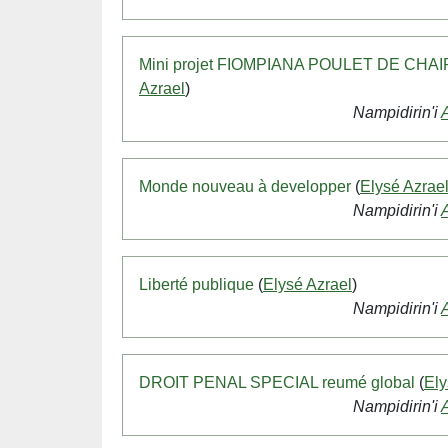
Mini projet FIOMPIANA POULET DE CHAI
Azrael
)
Nampidirin'i
Monde nouveau à developper
(
Elysé Azrae
Nampidirin'i
Liberté publique
(
Elysé Azrael
)
Nampidirin'i
DROIT PENAL SPECIAL reumé global
(
Ely
Nampidirin'i