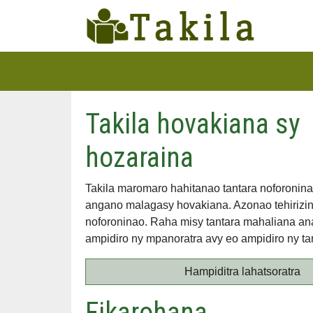
Takila hovakiana sy
hozaraina
Takila maromaro hahitanao tantara noforonina
angano malagasy hovakiana. Azonao tehirizin
noforoninao. Raha misy tantara mahaliana an
ampidiro ny mpanoratra avy eo ampidiro ny ta
Hampiditra lahatsoratra
Fikarohana