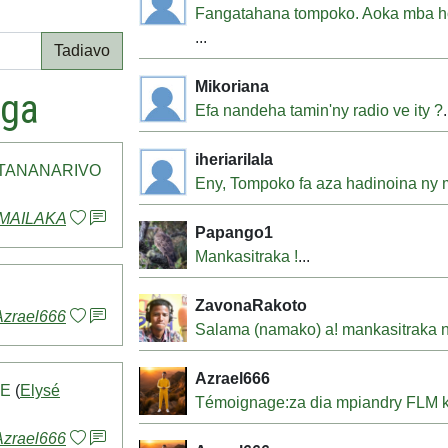
Fangatahana tompoko. Aoka mba ho
...
Tadiavo
Mikoriana
nga
Efa nandeha tamin'ny radio ve ity ?
.
iheriarilala
TANANARIVO
Eny, Tompoko fa aza hadinoina ny m
IMAILAKA
Papango1
Mankasitraka !
...
ZavonaRakoto
Azrael666
Salama (namako) a! mankasitraka 
Azrael666
TE
(
Elysé
Témoignage:za dia mpiandry FLM ka
Azrael666