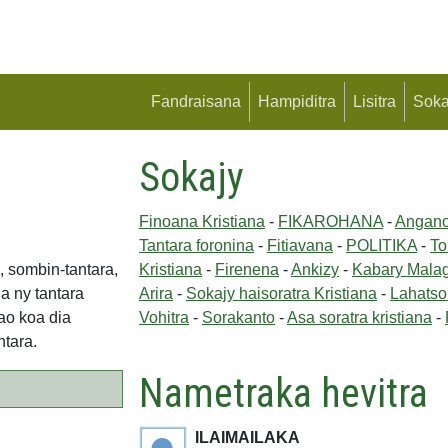
Fandraisana
Hampiditra
Lisitra
Soka
Sokajy
Finoana Kristiana
-
FIKAROHANA
-
Angan
Tantara foronina
-
Fitiavana
-
POLITIKA
-
To
, sombin-tantara,
Kristiana
-
Firenena
-
Ankizy
-
Kabary Mala
a ny tantara
Arira
-
Sokajy haisoratra Kristiana
-
Lahatso
ao koa dia
Vohitra
-
Sorakanto
-
Asa soratra kristiana
-
ntara.
Nametraka hevitra
ILAIMAILAKA