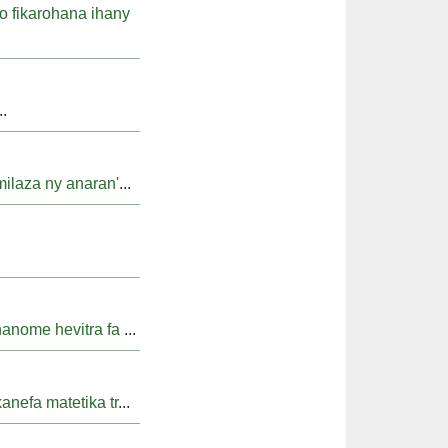
 fikarohana ihany
..
ilaza ny anaran'
...
nanome hevitra fa
...
nefa matetika tr
...