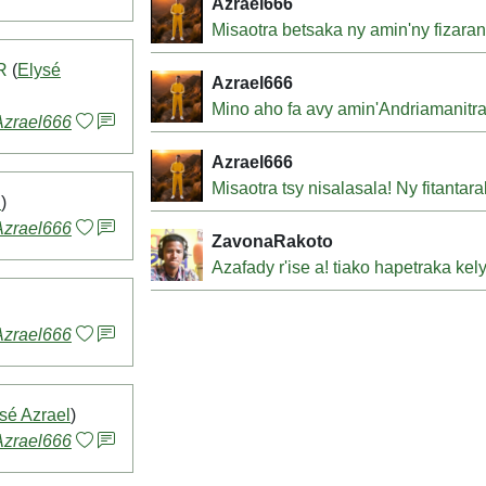
Azrael666
Misaotra betsaka ny amin'ny fizaran
R
(
Elysé
Azrael666
Mino aho fa avy amin'Andriamanitra 
Azrael666
Azrael666
Misaotra tsy nisalasala! Ny fitantar
l
)
Azrael666
ZavonaRakoto
Azafady r'ise a! tiako hapetraka kely
Azrael666
sé Azrael
)
Azrael666