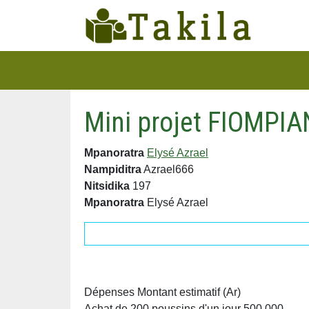
Mini projet FIOMPIA
Mpanoratra
Elysé Azrael
Nampiditra
Azrael666
Nitsidika
197
Mpanoratra
Elysé Azrael
Dépenses Montant estimatif (Ar)
Achat de 200 poussins d'un jour 500 000