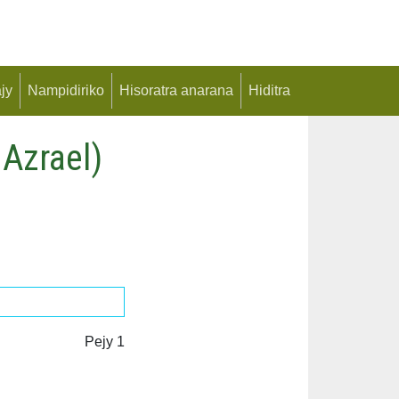
jy
Nampidiriko
Hisoratra anarana
Hiditra
Azrael)
Pejy 1