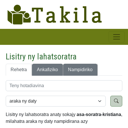
Lisitry ny lahatsoratra
Rehetra
Ankafiziko
Nampidiriko
Lisitry ny lahatsoratra anaty sokajy
asa-soratra-kristiana
,
milahatra araka ny daty nampidirana azy