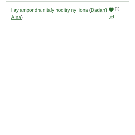
(1)
Ilay ampondra nitafy hoditry ny liona
(
Dadan'i
Aina
)