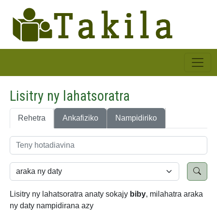
Lisitry ny lahatsoratra
Rehetra
Ankafiziko
Nampidiriko
Lisitry ny lahatsoratra anaty sokajy
biby
, milahatra araka
ny daty nampidirana azy