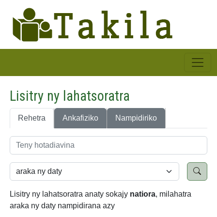
Lisitry ny lahatsoratra
Rehetra
Ankafiziko
Nampidiriko
Lisitry ny lahatsoratra anaty sokajy
natiora
, milahatra
araka ny daty nampidirana azy