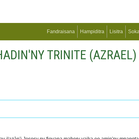
Fandraisana
Hampiditra
Lisitra
Soka
ADIN'NY TRINITE (AZRAEL)
zay ilazàn'i Jesosy ny fiovana mahery vaika eo amin'ny mpanota