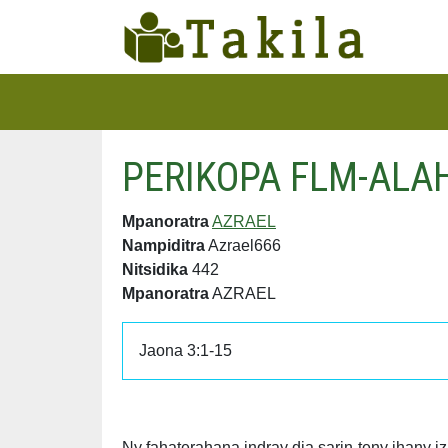
PERIKOPA FLM-ALAH
Mpanoratra
AZRAEL
Nampiditra
Azrael666
Nitsidika
442
Mpanoratra
AZRAEL
Jaona 3:1-15
Ny fahaterahana indray dia sarin-teny ihany i