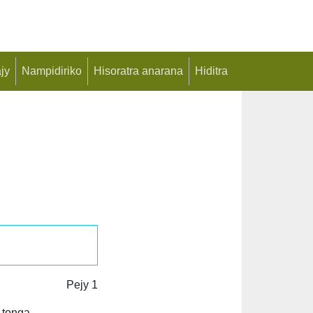
jy
Nampidiriko
Hisoratra anarana
Hiditra
Pejy 1
 tonga