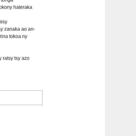
tokony hateraka
misy
ay zanaka ao an-
arina tokoa ny
ratsy tsy azo