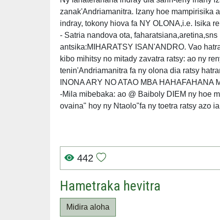
zanak'Andriamanitra. Izany hoe mampirisika a
indray, tokony hiova fa NY OLONA,i.e. Isika
- Satria nandova ota, faharatsiana,aretina,sns
antsika:MIHARATSY ISAN'ANDRO. Vao hatrany 
kibo mihitsy no mitady zavatra ratsy: ao ny ren
tenin'Andriamanitra fa ny olona dia ratsy hatr
INONA ARY NO ATAO MBA HAHAFAHANA 
-Mila mibebaka: ao @ Baiboly DIEM ny hoe 
ovaina" hoy ny Ntaolo"fa ny toetra ratsy azo ia
442
Hametraka hevitra
Midira aloha