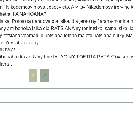
n'i Nikodemosy hiova Jesosy eto. Ary tsy Nikodemosy irery no 
 rehetra. FA NAHOANA?
 isika. Porofo fa nandova ota isika, dia jereo ny fiaraha-monina 
am-bohoka isika dia RATSIANA ny renintsika, satria isika il
y ratsiana voamadilo, ratsiana fofona maloto, ratsiana biriky. M
amin'ny fahazazany.
MIOVA?
mibebaha dia adikany hoe IALAO NY TOETRA RATSY."ny tarehy 
lana".
1
2