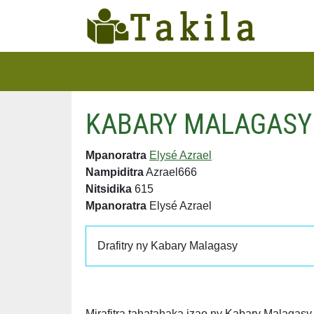
KABARY MALAGASY (
Mpanoratra
Elysé Azrael
Nampiditra
Azrael666
Nitsidika
615
Mpanoratra
Elysé Azrael
Drafitry ny Kabary Malagasy
Mirafitra tahatahaka izao ny Kabary Malagas