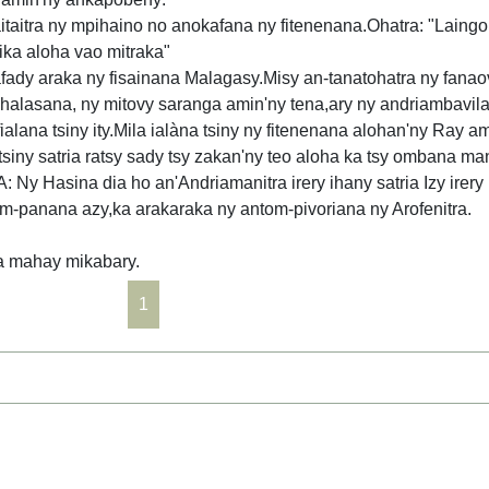
taitra ny mpihaino no anokafana ny fitenenana.Ohatra: "Laingo 
ika aloha vao mitraka"
dy araka ny fisainana Malagasy.Misy an-tanatohatra ny fanao
alasana, ny mitovy saranga amin'ny tena,ary ny andriambavilan
alana tsiny ity.Mila ialàna tsiny ny fitenenana alohan'ny Ray a
 tsiny satria ratsy sady tsy zakan'ny teo aloha ka tsy ombana m
asina dia ho an'Andriamanitra irery ihany satria Izy irer
iam-panana azy,ka arakaraka ny antom-pivoriana ny Arofenitra.
ia mahay mikabary.
1