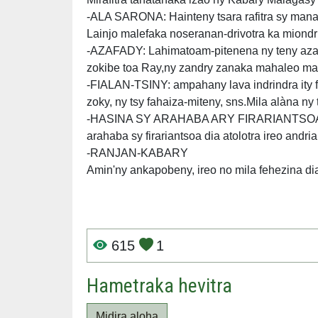
-ALA SARONA: Hainteny tsara rafitra sy manai
Lainjo malefaka noseranan-drivotra ka miondr
-AZAFADY: Lahimatoam-pitenena ny teny azafa
zokibe toa Ray,ny zandry zanaka mahaleo mah
-FIALAN-TSINY: ampahany lava indrindra ity fi
zoky, ny tsy fahaiza-miteny, sns.Mila alàna ny
-HASINA SY ARAHABA ARY FIRARIANTSOA: Ny H
arahaba sy firariantsoa dia atolotra ireo andr
-RANJAN-KABARY
Amin'ny ankapobeny, ireo no mila fehezina d
615
1
Hametraka hevitra
Midira aloha