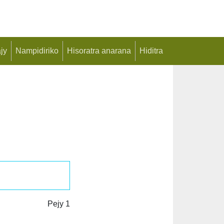
jy
Nampidiriko
Hisoratra anarana
Hiditra
Pejy 1