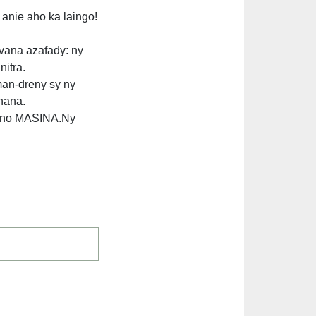
anie aho ka laingo!
vana azafady: ny
itra.
man-dreny sy ny
anana.
y no MASINA.Ny