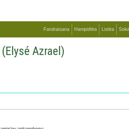
Fandraisana
Hampiditra
Lisitra
Soka
Elysé Azrael)
y amin'ny ankapobeny: