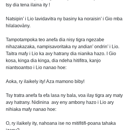
tsy dia tena ilaina ity !
Natsipin’ i Lio lavidavitra ny basiny ka noraisin’ i Gio mba
hilalaovàny.
Tampotampoka teo anefa dia nisy tigra ngezabe
nihazakazaka, nampisavoritaka ny andian’ ondrin’ i Lio.
Taitra mafy i Lio ka avy hatrany dia nianika hazo. I Gio
kosa, kinga dia kinga, dia ndeha hitifitra, kanjo
niantsoantso i Lio nanao hoe:
Aoka, ry ilaikely ity! Aza mamono biby!
Tsy tratra anefa fa efa lasa ny bala, voa ilay tigra ary maty
avy hatrany. Nidinina avy eny ambony hazo i Lio ary
nihiaka mafy nanao hoe:
O, ry ilaikely ity, nahoana ise no mitifitifi-poana tahaka