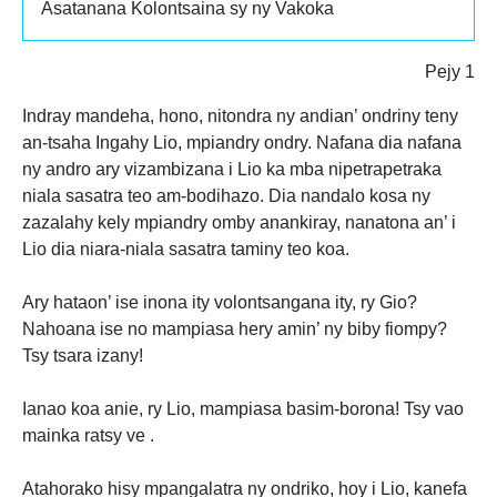
Asatanana Kolontsaina sy ny Vakoka
Pejy 1
Indray mandeha, hono, nitondra ny andian’ ondriny teny
an-tsaha Ingahy Lio, mpiandry ondry. Nafana dia nafana
ny andro ary vizambizana i Lio ka mba nipetrapetraka
niala sasatra teo am-bodihazo. Dia nandalo kosa ny
zazalahy kely mpiandry omby anankiray, nanatona an’ i
Lio dia niara-niala sasatra taminy teo koa.
Ary hataon’ ise inona ity volontsangana ity, ry Gio?
Nahoana ise no mampiasa hery amin’ ny biby fiompy?
Tsy tsara izany!
Ianao koa anie, ry Lio, mampiasa basim-borona! Tsy vao
mainka ratsy ve .
Atahorako hisy mpangalatra ny ondriko, hoy i Lio, kanefa