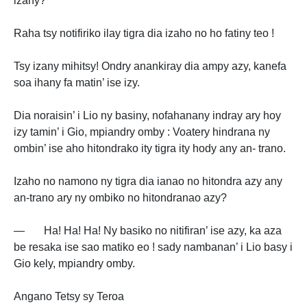
izany?
Raha tsy notifiriko ilay tigra dia izaho no ho fatiny teo !
Tsy izany mihitsy! Ondry anankiray dia ampy azy, kanefa
soa ihany fa matin’ ise izy.
Dia noraisin’ i Lio ny basiny, nofahanany indray ary hoy
izy tamin’ i Gio, mpiandry omby : Voatery hindrana ny
ombin’ ise aho hitondrako ity tigra ity hody any an- trano.
Izaho no namono ny tigra dia ianao no hitondra azy any
an-trano ary ny ombiko no hitondranao azy?
— Ha! Ha! Ha! Ny basiko no nitifiran’ ise azy, ka aza
be resaka ise sao matiko eo ! sady nambanan’ i Lio basy i
Gio kely, mpiandry omby.
Angano Tetsy sy Teroa