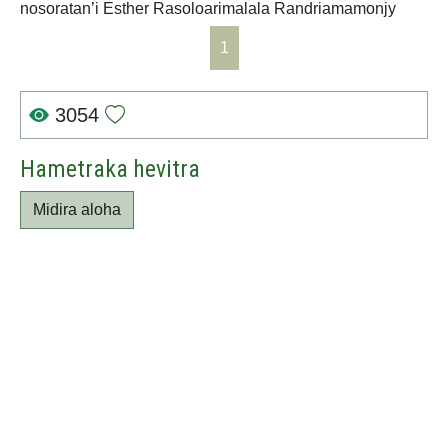
nosoratan’i Esther Rasoloarimalala Randriamamonjy
1
3054
Hametraka hevitra
Midira aloha