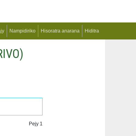
jy
Nampidiriko
Hisoratra anarana
Hiditra
IVO)
Pejy 1