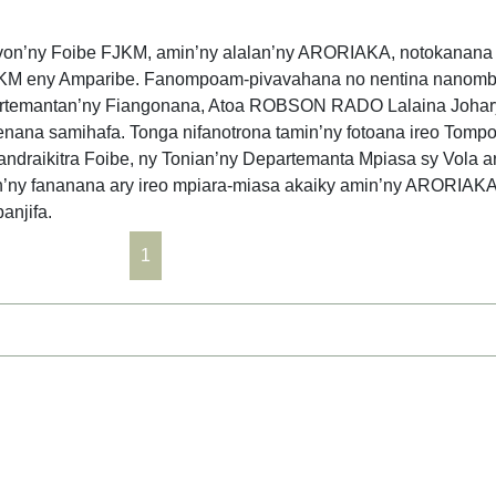
nivon’ny Foibe FJKM, amin’ny alalan’ny ARORIAKA, notokanana 
JKM eny Amparibe. Fanompoam-pivavahana no nentina nanomb
epartemantan’ny Fiangonana, Atoa ROBSON RADO Lalaina Johary
nenana samihafa. Tonga nifanotrona tamin’ny fotoana ireo Tompo
andraikitra Foibe, ny Tonian’ny Departemanta Mpiasa sy Vola 
ny fananana ary ireo mpiara-miasa akaiky amin’ny ARORIAKA,
anjifa.
1