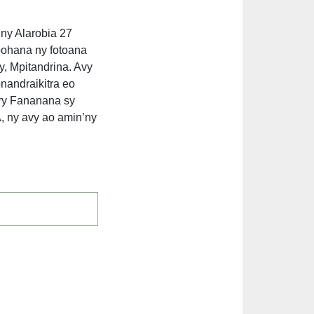
ny Alarobia 27
ohana ny fotoana
, Mpitandrina. Avy
nandraikitra eo
ary Fananana sy
 ny avy ao amin’ny