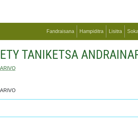
Fandraisana
Hampiditra
Lisitra
Soka
ZETY TANIKETSA ANDRAINAR
NARIVO
NARIVO