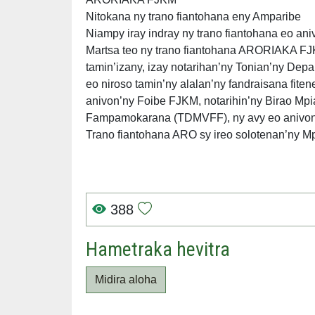
Nitokana ny trano fiantohana eny Amparibe
Niampy iray indray ny trano fiantohana eo a
Martsa teo ny trano fiantohana ARORIAKA F
tamin’izany, izay notarihan’ny Tonian’ny D
eo niroso tamin’ny alalan’ny fandraisana fite
anivon’ny Foibe FJKM, notarihin’ny Birao Mpi
Fampamokarana (TDMVFF), ny avy eo anivon’
Trano fiantohana ARO sy ireo solotenan’ny Mp
388
Hametraka hevitra
Midira aloha