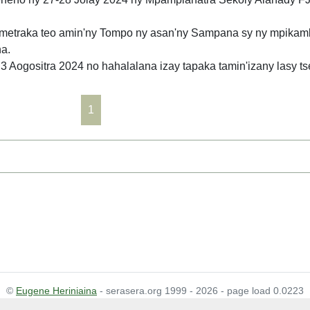
ametraka teo amin'ny Tompo ny asan'ny Sampana sy ny mpikam
na.
3 Aogositra 2024 no hahalalana izay tapaka tamin'izany lasy tse
1
©
Eugene Heriniaina
- serasera.org 1999 - 2026 - page load 0.0223