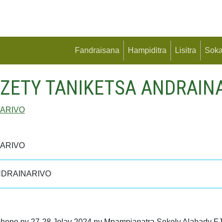
Fandraisana
Hampiditra
Lisitra
Soka
AZETY TANIKETSA ANDRAIN
NARIVO
NARIVO
NDRAINARIVO
seheno ny 27-28 Jolay 2024 ny Mpampianatra Sekoly Alahady F