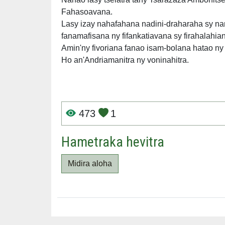
Fahasoavana.
Lasy izay nahafahana nadini-draharaha sy n
fanamafisana ny fifankatiavana sy firahalahia
Amin'ny fivoriana fanao isam-bolana hatao ny 
Ho an'Andriamanitra ny voninahitra.
473
1
Hametraka hevitra
Midira aloha