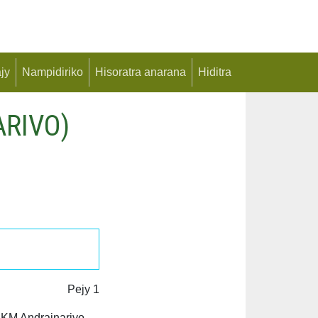
jy
Nampidiriko
Hisoratra anarana
Hiditra
ARIVO)
Pejy 1
JKM Andrainarivo