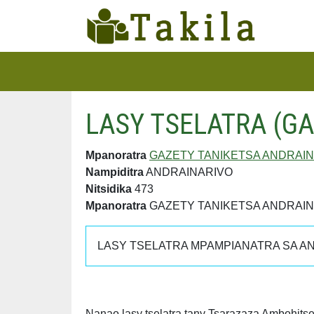
LASY TSELATRA (G
Mpanoratra
GAZETY TANIKETSA ANDRAI
Nampiditra
ANDRAINARIVO
Nitsidika
473
Mpanoratra
GAZETY TANIKETSA ANDRAI
LASY TSELATRA MPAMPIANATRA SA A
Nanao lasy tselatra tany Tsarazaza Ambohit