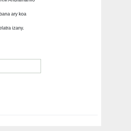
bana ary koa
latra izany.