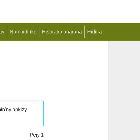
jy
Nampidiriko
Hisoratra anarana
Hiditra
in'ny ankizy.
Pejy 1