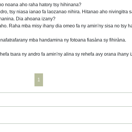
o noana aho raha hatory tsy hihinana?
ndro, tsy niasa ianao fa laozanao nihira. Hitanao aho nivingitra s
ohanina. Dia ahoana izany?
alaho. Raha mba misy ihany dia omeo fa ny amin'ny sisa no tsy ha
 nafatrafarany mba handamina ny fotoana fiasàna sy fihiràna.
hefa tsara ny andro fa amin'ny alina sy rehefa avy orana ihany i
1