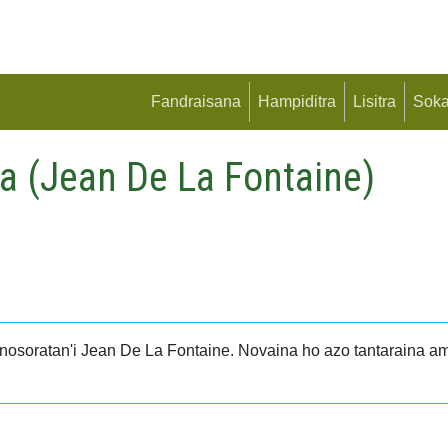
Fandraisana
Hampiditra
Lisitra
Soka
ika (Jean De La Fontaine)
 nosoratan'i Jean De La Fontaine. Novaina ho azo tantaraina am