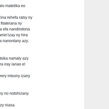
alo matetika eo
ina rehefa ratsy ny
fitaterana ny
ria efa nandindona
min'izay ny hira
 ka nanontany azy.
tsika namaly azy
a iray ianao e!
rery intsony izany
any no notohizany.
izy niasa.