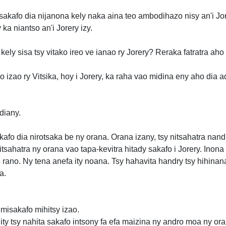
akafo dia nijanona kely naka aina teo ambodihazo nisy an'i Jore
ka niantso an'i Jorery izy.
ely sisa tsy vitako ireo ve ianao ry Jorery? Reraka fatratra aho
 izao ry Vitsika, hoy i Jorery, ka raha vao midina eny aho dia ad
diany.
kafo dia nirotsaka be ny orana. Orana izany, tsy nitsahatra nand
ahatra ny orana vao tapa-kevitra hitady sakafo i Jorery. Inona 
o rano. Ny tena anefa ity noana. Tsy hahavita handry tsy hihinan
a.
 misakafo mihitsy izao.
 ity tsy nahita sakafo intsony fa efa maizina ny andro moa ny or