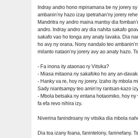
Indray andro hono mpinamana be ny jorery sy ny
ambanin'ny hazo izay ipetrahan'ny jorery rehe
Mandritra ny andro maina mantsy dia fomban'ny
andro. Indray andro ary dia nahita sakafo goav
sakafo vao ho tonga any anaty lavaka. Dia nan
ho avy ny orana. Nony nandalo teo ambanin'ny 
milanto nataon'ny jorery avy ao anaty hazo. Tsi
- Fa inona ity ataonao ry Vitsika?
- Miasa mitaona ny sakafoko ho any an-davak
- Hanky va re, hoy ny jorery. Izaho ity mbola
Sady niantsampy teo amin'ny rantsan-kazo iz
- Mbola betsaka ny entana hotaomiko, hoy ny vi
fa efa revo nihira izy.
Niverina fanindroany ny vitsika dia mbola nahe
Dia toa izany foana, fanintelony, faninefany. T