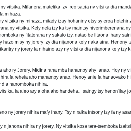
 vitsika. Mifanena matetika izy ireo satria ny vitsika dia mand
fa mihaza.
 vitsika ny mihaza, mitady izay hohaniny etsy sy eroa hotehiriz
ana ny vitsika. Kely nefa izy ka tsy maintsy hiverimberenana ny 
omboka ny fitaterana ny sakafo izy, natao be fitaona ihany sat
hazo misy ny jorery izy dia nijanona kely naka aina. Henony ta
karitry ny jorery fa nihaino azy ny vitsika dia nijanona kely izy
a aho ry Jorery. Midìna raha mba hanampy ahy ianao. Hoy ny vi
 mihira fa rehefa aho manampy anao. Henoy anie fa hanaovako hir
y dia nanomboka nihira.
tsika, fa aleo ary aloha aho handeha... saingy tsy henon'ilay jo
no ny jorery nihira mafy ihany. Tsy niraika intsony izy fa ny as
sy nijanona nihira ny jorery. Ny vitsika kosa tera-tsemboka izaits