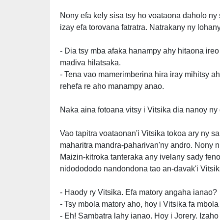
Nony efa kely sisa tsy ho voataona daholo ny s
izay efa torovana fatratra. Natrakany ny lohany 
- Dia tsy mba afaka hanampy ahy hitaona ireo k
madiva hilatsaka.
- Tena vao mamerimberina hira iray mihitsy aho
rehefa re aho manampy anao.
Naka aina fotoana vitsy i Vitsika dia nanoy ny 
Vao tapitra voataonan'i Vitsika tokoa ary ny sa
maharitra mandra-paharivan'ny andro. Nony nits
Maizin-kitroka tanteraka any ivelany sady fen
nidodododo nandondona tao an-davak'i Vitsik
- Haody ry Vitsika. Efa matory angaha ianao?
- Tsy mbola matory aho, hoy i Vitsika fa mbola
- Eh! Sambatra lahy ianao. Hoy i Jorery. Izaho