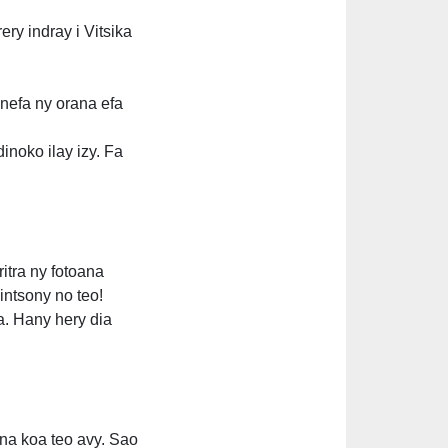
ry indray i Vitsika
 nefa ny orana efa
inoko ilay izy. Fa
ritra ny fotoana
intsony no teo!
a. Hany hery dia
ana koa teo avy. Sao