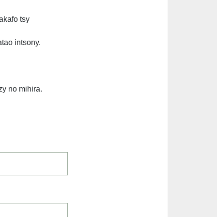
akafo tsy
tao intsony.
zy no mihira.