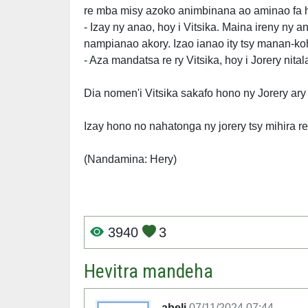
re mba misy azoko animbinana ao aminao fa h
- Izay ny anao, hoy i Vitsika. Maina ireny ny a
nampianao akory. Izao ianao ity tsy manan-k
- Aza mandatsa re ry Vitsika, hoy i Jorery nit
Dia nomen'i Vitsika sakafo hono ny Jorery ary
Izay hono no nahatonga ny jorery tsy mihira re
(Nandamina: Hery)
3940
3
Hevitra mandeha
abeli
07/11/2024 07:44