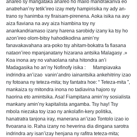
anareo sy mangataka anareo ho mailo mandrakariva eo
anatrehan’ny tetik’ireo izay mety hampirisika ny ady an-
trano sy hanimba ny firaisam-pirenena. Aoka isika na avy
aiza fiaviana na avy aiza hiambina toy ny
anankandriamaso izany harena sarobidy izany ka tsy ho
azon’ireo olom-bitsy hahodikodina amin’ny
fanavakavahana ara-poko tsy ahitam-bokatra fa fiasana
nataon’ireo mpanjanatany hizarana antsika Malagasy .»
Koa inona ary no vahaolana raha hitondra an’i
Madagasika ho an’ny Nofinofy isika : Mampiavaka
indrindra an’izao vanin’andro iainantsika ankehitriny izao
ny fotoana ny teteza-mita; tsy fantatra hoe: “ Teteza-mita ”,
mankaiza sy mitondra inona no tadiavina hajoro sy
haorina eto amintsika. Asa! Fiampitana amin’ny sosialista
mankany amin’ny kapitalista angamba. Tsy hay! Tsy
mbola niezaka toy izao ny ankolafin-kery politika,
hanatratra tanjona iray, manerana an’izao Tontolo izao io
fivoarana io. Raha izany no heverina dia dingana sarotra
indrindra ary isan’izay henjana ny rafitra teteza-mita;