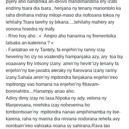
pijery aho nandinika an-dRivo mandimandina ery izato
endriny tsara dia tsara , henjana ny tenany manontolo ka
raha dinihana indray mitopi-maso dia nofosana tokoa ny
lehilahy.Tsara tarehy sy bikana…,lehilahy mahery ary
vonona hisedra ny mafy.
- Rivo hoy aho : « Ampio aho hanarina ny firenentsika
latsaka an-katerena ? »
- Fantatrao ve ry Tantely, fa enjehin’ny rariny izay
heveriny ho izy no voatendry hampanjaka azy, ary toa tsy
voaavany firy intsony izany amin’ny hevitr’izy tenany fa
enjehin’ny toe-javatra ateraky ny fiarovana izany rariny
izany.Sahala amin’ny mpitondra fanjakana enjehin’ireo
mpitrongy vao homana na enjehin’ny fitiavam-
boninahitra…Hanampy anao aho.
Adiny dimy izay no lasa.Nipoka ny ady, velona ny
fifanjevoana, nirehitra izay noheverina ho
tombontsoan’ny mpitondra nanao ampihimamba ny toe-
karena, raha ny marina dia niniana nodorana rehefa avy
norobain’ireo vahoaka noana sy sahirana.Rava tao