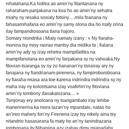
nihatahana.Ka hiditra ao amin’ny fitantanana ny
raharaham-panjakana na koa ho ao amin’ny sehatra
miahy ny resaka sosialy fotsiny…,mila foanana ny
fahasamihafana eo amin’ny samy olona dia ho mafy orina
ilay fampandrosoana tiana hajoro.
Somary niondrika i Mialy namaly izany : « Ny fiaraha-
monina tsy misy raorao mantsy dia midika fa ; fialana
amin’ny ady sy izay rehetra mampifaditra na
mampifanolana eo amin’ny fanjakana sy ny vahoaka.Ny
fitovian-tsaranga sy ny zo hananan’ny tsirairay ary ny
fanajana ny fiandrianam-pirenena, ny fampiroboroboana
ny fiaraha-miasa ara-toe-karena indrindra indrindra sy ny
maha iray ny kolontsaina izay voafehin’ny fitoviana
amin’ny tombony ifanakalozana… »
Tsinjonay ery anoloana ny tsangambato iray lehibe
manerinerina ka mora tazan’ny mpandalo, natao ho
an’ireo mahery fon’ny Firenena izay tsy nikely aina tsy
nitandrio hasasarana fa maty ho an’ny tanindrazana
iombonana ity.Nibanjina azy izahay dimy mianadahy,