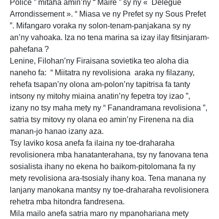
Police ” mitaha amin’ny “ Maire ” sy ny « Delegué
Arrondissement ». “ Miasa ve ny Prefet sy ny Sous Prefet
”. Mifangaro voraka ny solon-tenam-panjakana sy ny
an’ny vahoaka. Iza no tena marina sa izay ilay fitsinjaram-
pahefana ?
Lenine, Filohan’ny Firaisana sovietika teo aloha dia
naneho fa: “ Miitatra ny revolisiona araka ny filazany,
rehefa tsapan’ny olona am-polon’ny tapitrisa fa tanty
intsony ny mitohy miaina anatin’ny fepetra toy izao ”,
izany no tsy maha mety ny “ Fanandramana revolisiona ”,
satria tsy mitovy ny olana eo amin’ny Firenena na dia
manan-jo hanao izany aza.
Tsy laviko kosa anefa fa ilaina ny toe-draharaha
revolisionera mba hanatanterahana, tsy ny fanovana tena
sosialista ihany no ekena ho baikom-pitolomana fa ny
mety revolisiona ara-tsosialy ihany koa. Tena manana ny
lanjany manokana mantsy ny toe-draharaha revolisionera
rehetra mba hitondra fandresena.
Mila mailo anefa satria maro ny mpanohariana mety