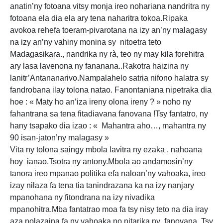
anatin’ny fotoana vitsy monja ireo nohariana nandritra ny
fotoana ela dia ela ary tena naharitra tokoa.Ripaka
avokoa rehefa toeram-pivarotana na izy an’ny malagasy
na izy an’ny vahiny monina sy nitoetra teto
Madagasikara., nandrika ny rà, teo ny may kila forehitra
ary lasa lavenona ny fananana..Rakotra haizina ny
lanitr’Antananarivo.Nampalahelo satria nifono halatra sy
fandrobana ilay tolona natao. Fanontaniana nipetraka dia
hoe : « Maty ho an’iza ireny olona ireny ? » noho ny
fahantrana sa tena fitadiavana fanovana !Tsy fantatro, ny
hany tsapako dia izao : « Mahantra aho…, mahantra ny
90 isan-jaton’ny malagasy »
Vita ny tolona saingy mbola lavitra ny ezaka , nahoana
hoy ianao.Tsotra ny antony.Mbola ao andamosin’ny
tanora ireo mpanao politika efa naloan’ny vahoaka, ireo
izay nilaza fa tena tia tanindrazana ka na izy nanjary
mpanohana ny fitondrana na izy nivadika
mpanohitra.Mba fantatrao moa fa tsy nisy teto na dia iray
aza nolazaina fa ny vahoaka no nitarika ny fanovana, Tsy