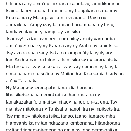
hitondra any amin’ny fiokoana, sabotazy, fanodikodinan-
tsaina, fanentanana hanohitra ny Fanjakana sahaniny.
Koa sahia ry Malagasy liam-pivoarana! Raiso ny
andraikitra. Ampy izay fa andao hanambatra ny hery,
tandiavo ilay hery hampiray antsika.
Tsarovy! Fa tadiavin’ireo olom-bitsy amidy varo-boba
amin’ny Sinoa sy ny Karana ary ny Arabo ny tanintsika.
Tsy azo ekena izany. Isika no tompon’ity tany ity ary
foin’Andriamanitra hitoetra teto isika sy ny taranantsika.
Efa betsaka izay rà latsaka izay izay namoto ny tany fa
ninia nanampin-tsofina ny Mpitondra. Koa sahia hiady ho
an’ny Taranaka.
Ny Malagasy leom-pahoriana, dia haneho
fihetsiketsehana demokratika, hanoherana ny
fanjakazakan’olom-bitsy mitady hangoron-karena. Tsy
maintsy mitolona ny Tantsaha hanohitra ny mpitsetsitra.
Tsy maintsy hitolona isika, ianao, izaho, ianareo mba
hiarovantsika ny tanindrazana iombonana, hitandroana
ny fiandrianam-pirenena ho amin’ny tena demokratika