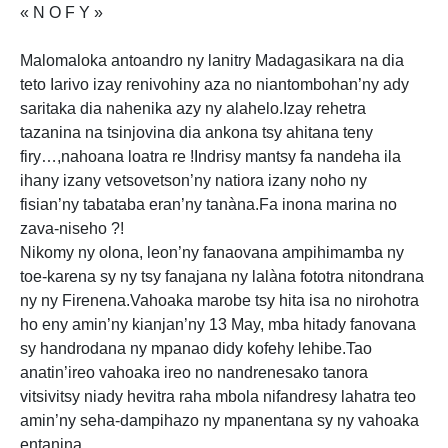
« N O F Y »
Malomaloka antoandro ny lanitry Madagasikara na dia
teto Iarivo izay renivohiny aza no niantombohan’ny ady
saritaka dia nahenika azy ny alahelo.Izay rehetra
tazanina na tsinjovina dia ankona tsy ahitana teny
firy…,nahoana loatra re !Indrisy mantsy fa nandeha ila
ihany izany vetsovetson’ny natiora izany noho ny
fisian’ny tabataba eran’ny tanàna.Fa inona marina no
zava-niseho ?!
Nikomy ny olona, leon’ny fanaovana ampihimamba ny
toe-karena sy ny tsy fanajana ny lalàna fototra nitondrana
ny ny Firenena.Vahoaka marobe tsy hita isa no nirohotra
ho eny amin’ny kianjan’ny 13 May, mba hitady fanovana
sy handrodana ny mpanao didy kofehy lehibe.Tao
anatin’ireo vahoaka ireo no nandrenesako tanora
vitsivitsy niady hevitra raha mbola nifandresy lahatra teo
amin’ny seha-dampihazo ny mpanentana sy ny vahoaka
entanina.