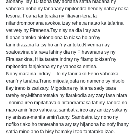
alohany ilay 10 taona taty aoriana satria niadana ny
vahoaka noho ny fananany mpitondra hendry nahay naka
lesona. Foana tanteraka ny fitiavan-tena fa
nifandrombonana avokoa izay rehetra natao ka tafarina
vetivety ny Firenena.Tsy nisy na dia iray aza
filohan’antoko niolonolona fa niasa ho an’ny
tanindrazana fa tsy ho an’ny antoko.Niverina ilay
soatoavina efa rava fahiny dia ny Fihavanana sy ny
Firaisankina, Hita taratra indray ny fifampitokisan’ny
mpitondra fanjakana sy ny vahoaka entina.
Nony maraina indray….to ny faniriako.Feno vahoaka
eran’ny tanàna.Trano mijoalajoala no nameno sy nisolo
ilay trano tsizarizary. Migodana ny làlana sady tsara
tarehy ery.Mifanaretsaka ny fiarakodia ary zary lasa niara
- nonina ireo mpifahavalo nifandramaka fahiny.Tanora no
maro amin’ireo vahoaka sambatra ireo ary ankizy sakany
ny antsasa-manila amin’izany. Sambatra izy noho ny
nofiko tiako ho tanterahana ary tsy hijanona ho nofy ihany
satria mino aho fa hisy hamaky izao tantarako izao.