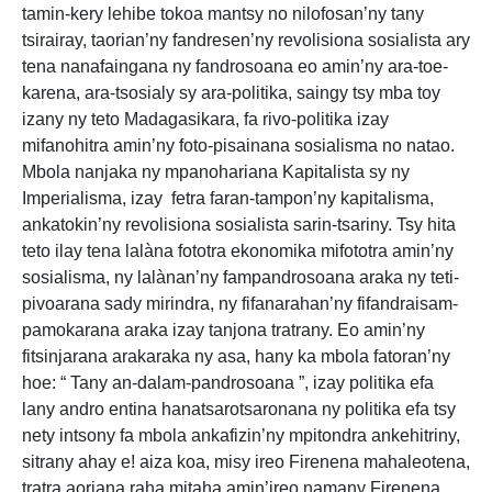
tamin-kery lehibe tokoa mantsy no nilofosan’ny tany
tsirairay, taorian’ny fandresen’ny revolisiona sosialista ary
tena nanafaingana ny fandrosoana eo amin’ny ara-toe-
karena, ara-tsosialy sy ara-politika, saingy tsy mba toy
izany ny teto Madagasikara, fa rivo-politika izay
mifanohitra amin’ny foto-pisainana sosialisma no natao.
Mbola nanjaka ny mpanohariana Kapitalista sy ny
Imperialisma, izay fetra faran-tampon’ny kapitalisma,
ankatokin’ny revolisiona sosialista sarin-tsariny. Tsy hita
teto ilay tena lalàna fototra ekonomika mifototra amin’ny
sosialisma, ny lalànan’ny fampandrosoana araka ny teti-
pivoarana sady mirindra, ny fifanarahan’ny fifandraisam-
pamokarana araka izay tanjona tratrany. Eo amin’ny
fitsinjarana arakaraka ny asa, hany ka mbola fatoran’ny
hoe: “ Tany an-dalam-pandrosoana ”, izay politika efa
lany andro entina hanatsarotsaronana ny politika efa tsy
nety intsony fa mbola ankafizin’ny mpitondra ankehitriny,
sitrany ahay e! aiza koa, misy ireo Firenena mahaleotena,
tratra aoriana raha mitaha amin’ireo namany Firenena