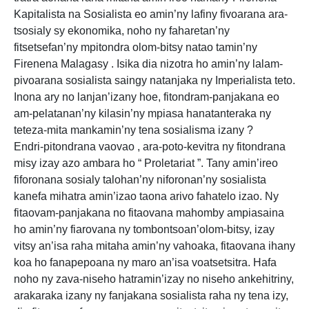
Kapitalista na Sosialista eo amin’ny lafiny fivoarana ara-
tsosialy sy ekonomika, noho ny faharetan’ny
fitsetsefan’ny mpitondra olom-bitsy natao tamin’ny
Firenena Malagasy . Isika dia nizotra ho amin’ny lalam-
pivoarana sosialista saingy natanjaka ny Imperialista teto.
Inona ary no lanjan’izany hoe, fitondram-panjakana eo
am-pelatanan’ny kilasin’ny mpiasa hanatanteraka ny
teteza-mita mankamin’ny tena sosialisma izany ?
Endri-pitondrana vaovao , ara-poto-kevitra ny fitondrana
misy izay azo ambara ho “ Proletariat ”. Tany amin’ireo
fiforonana sosialy talohan’ny niforonan’ny sosialista
kanefa mihatra amin’izao taona arivo fahatelo izao. Ny
fitaovam-panjakana no fitaovana mahomby ampiasaina
ho amin’ny fiarovana ny tombontsoan’olom-bitsy, izay
vitsy an’isa raha mitaha amin’ny vahoaka, fitaovana ihany
koa ho fanapepoana ny maro an’isa voatsetsitra. Hafa
noho ny zava-niseho hatramin’izay no niseho ankehitriny,
arakaraka izany ny fanjakana sosialista raha ny tena izy,