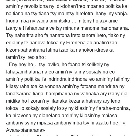
amin’ny revolisiona ny di-dohan’ireo mpanao politika ka
na tiana na tsy tiana tsy maintsy hirefotra ihany ny vanja.
Inona moa ny vanja amintsika…, miteny ho azy anie
izany e ! fahantrana ve tsy mira na manome hanohanana.
Tsy naharitra aho fa nanatona ireto tanora ireto, tiako ny
edialiny te hanova tokoa ny Firenena ao anatin’izao
kizom-pahantrana lalina izao ka nanokon-dresaka
tamin’izy ireo aho :
- Eny hoy ho… tsy laviko, ho foana tsikelikely ny
fahasamihafana na eo amin’ny lafiny sosialy na eo
amin’ny politika fa indrindra indrindra eo amin’ny lafin’ny
kilasy raha toa ka vonona amin’ny fotoana mandritra ny
fanatsarana tiana hampiharina ny vahoaka ary izany dia
midika ho fizoran’ny fifanakaikezana hatrany ary feno
tokoa io sokajy sosialy io sy ny kilasin’ny fiaraha-monina,
ka hiravona ny elanelana amin’ny kilasin’ny mpiasa
ambany sy ny mpiasa ambony mba tsy hilazako hoe : «
Avara-pianarana»