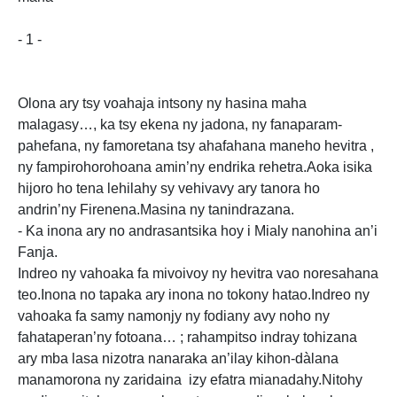
- 1 -
Olona ary tsy voahaja intsony ny hasina maha
malagasy…, ka tsy ekena ny jadona, ny fanaparam-
pahefana, ny famoretana tsy ahafahana maneho hevitra ,
ny fampirohorohoana amin’ny endrika rehetra.Aoka isika
hijoro ho tena lehilahy sy vehivavy ary tanora ho
andrin’ny Firenena.Masina ny tanindrazana.
- Ka inona ary no andrasantsika hoy i Mialy nanohina an’i
Fanja.
Indreo ny vahoaka fa mivoivoy ny hevitra vao noresahana
teo.Inona no tapaka ary inona no tokony hatao.Indreo ny
vahoaka fa samy namonjy ny fodiany avy noho ny
fahataperan’ny fotoana… ; rahampitso indray tohizana
ary mba lasa nizotra nanaraka an’ilay kihon-dàlana
manamorona ny zaridaina izy efatra mianadahy.Nitohy