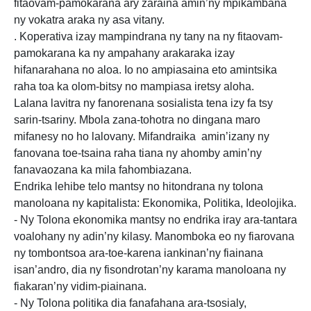
fitaovam-pamokarana ary zaraina amin’ny mpikambana
ny vokatra araka ny asa vitany.
. Koperativa izay mampindrana ny tany na ny fitaovam-
pamokarana ka ny ampahany arakaraka izay
hifanarahana no aloa. Io no ampiasaina eto amintsika
raha toa ka olom-bitsy no mampiasa iretsy aloha.
Lalana lavitra ny fanorenana sosialista tena izy fa tsy
sarin-tsariny. Mbola zana-tohotra no dingana maro
mifanesy no ho lalovany. Mifandraika amin’izany ny
fanovana toe-tsaina raha tiana ny ahomby amin’ny
fanavaozana ka mila fahombiazana.
Endrika lehibe telo mantsy no hitondrana ny tolona
manoloana ny kapitalista: Ekonomika, Politika, Ideolojika.
- Ny Tolona ekonomika mantsy no endrika iray ara-tantara
voalohany ny adin’ny kilasy. Manomboka eo ny fiarovana
ny tombontsoa ara-toe-karena iankinan’ny fiainana
isan’andro, dia ny fisondrotan’ny karama manoloana ny
fiakaran’ny vidim-piainana.
- Ny Tolona politika dia fanafahana ara-tsosialy,