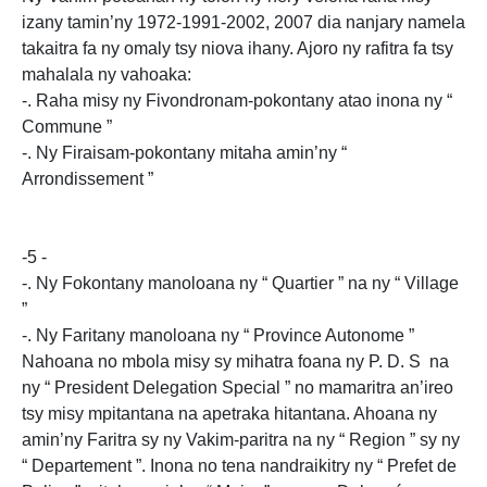
izany tamin’ny 1972-1991-2002, 2007 dia nanjary namela
takaitra fa ny omaly tsy niova ihany. Ajoro ny rafitra fa tsy
mahalala ny vahoaka:
-. Raha misy ny Fivondronam-pokontany atao inona ny “
Commune ”
-. Ny Firaisam-pokontany mitaha amin’ny “
Arrondissement ”
-5 -
-. Ny Fokontany manoloana ny “ Quartier ” na ny “ Village
”
-. Ny Faritany manoloana ny “ Province Autonome ”
Nahoana no mbola misy sy mihatra foana ny P. D. S na
ny “ President Delegation Special ” no mamaritra an’ireo
tsy misy mpitantana na apetraka hitantana. Ahoana ny
amin’ny Faritra sy ny Vakim-paritra na ny “ Region ” sy ny
“ Departement ”. Inona no tena nandraikitry ny “ Prefet de