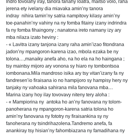
Indro tovolahy iray, tanora fanahy loatra, maitso volo, raha
jerena ety ivelany dia miavaka amin’ny tanora
indray nihira tamin’ny satria nampitovy kilasy amin’ny
toe-panahin’ny vahiny na ny fomba fitainy izany indrindra
fa ny fomba fihaingony ; nanatona ireto namany izy ary
mba nilaza izato heviny :
- « Lavitra izany tanjona izany raha amin’izao fitondrana
jadon’ny mpangoron-karena izao, mbola ezaka be ny
tolona…,manaiky anefa aho, na ho ela na ho haingana ;
tsy maintsy mijoro ary vonona sy hiaro ny tombontsoa
iombonana.Mila mandroso isika ary tsy vitan’izany fa ny
fandresen’io firaisana io no hampijoro sy hampisy hery ny
tanjaky ny vahoaka sahirana mila fanovana mba…
Marina izany hoy ilay tovovavy niteny tery aloha :
- « Mampiorina ny antoka ho an’ny fanovana ny tolom-
panoherana ny mpangoron-karena satria tolona ho
amin’ny fanovana ny fototry ny firaisankina sy ny
fanoherana ny tsindrihazolena.Tandremo anefa, fa
anankiray tsy hisian’ny fahombiazana ny famadihana ny