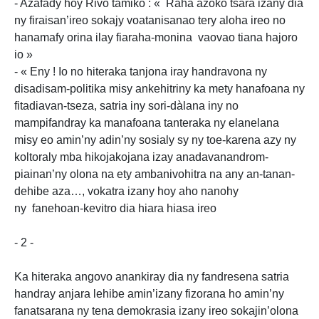
- Azafady hoy Rivo tamiko : « Raha azoko tsara izany dia
ny firaisan’ireo sokajy voatanisanao tery aloha ireo no
hanamafy orina ilay fiaraha-monina vaovao tiana hajoro
io »
- « Eny ! Io no hiteraka tanjona iray handravona ny
disadisam-politika misy ankehitriny ka mety hanafoana ny
fitadiavan-tseza, satria iny sori-dàlana iny no
mampifandray ka manafoana tanteraka ny elanelana
misy eo amin’ny adin’ny sosialy sy ny toe-karena azy ny
koltoraly mba hikojakojana izay anadavanandrom-
piainan’ny olona na ety ambanivohitra na any an-tanan-
dehibe aza…, vokatra izany hoy aho nanohy
ny fanehoan-kevitro dia hiara hiasa ireo
- 2 -
Ka hiteraka angovo anankiray dia ny fandresena satria
handray anjara lehibe amin’izany fizorana ho amin’ny
fanatsarana ny tena demokrasia izany ireo sokajin’olona