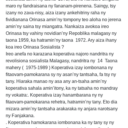
maro ny fandraisana ny fananam-pirenena. Saingy, tsy
izany no zava-nisy, aiza izany ankehitriny raha ny
fividianana Orinasa amin’ny tompony teo aloha no jerena
amin’ny saina tsy miangatra. Nankaiza avokoa ireo
Orinasa tsy vahiny novidian’ny Repoblika malagasy ny
taona 1959, ka hatramin’ny taona 1972. Ary aiza ihany
koa ireo Orinasa Sosialista ?
Ireo anefa no karazana koperativa najoro nandritra ny
revolisiona sosialista Malagasy, nandritra ny 14 Taona
mahery ( 1975-1989 ) Koperativa izay iombonana ny
fitaovam-pamokarana sy ny asan’ny tantsaha, fa tsy ny
tany. Hiaraka manao ny asa any an-tsaha amin’ny
koperativa sahala amin’itony, ka ny tatsaha no mandray
ny vokatra:. Koperativa izay hanambarana ny ny
fitaovam-pamokarana rehetra, hatramin’ny tany. Eto dia
mizara amin’ny tantsaha arakaraka ny anjara narotsany
ny Fanjakana.
. Koperativa hamokarana iombonana ka ny tany sy ny