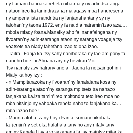
ny fiainam-bahoaka rehefa niha-mafy ny adin-tsaranga
nataon’ireo tia tanindrazana malagasy mba handresena
ny amperialista nandritra ny fanjanahantany sy ny
talohan’ny taona 1972, eny fa na dia hatramin’izao aza…,
mbola miady foana.Manaiky aho fa nanafaingana ny
fivoaran’ny adin-tsaranga ataon’ny saranga voageja tsy
voatsetsitra niady fahefana izao tolona izao.
- Taitra i Fanja ka tsy sahy namboraka ny tao am-pony fa
naneho hoe : « Ahoana ary ny hevitrao ? »
Tsy namaly avy hatrany anefa i Jaona fa notsaingohin’i
Mialy ka hoy izy :
- « Mampitarazoka ny fivoaran’ny fahalalana kosa ny
adin-tsaranga ataon’ny saranga mpitsetsitra nahazo
fanjakana ka.Iza tamin’ireo mpitondra teto ireo moa no
mba nitsinjo ny vahoaka rehefa nahazo fanjakana ka…,
mba lazao hoe !
- Marina aloha izany hoy i Fanja, somary nikohaka
fa jenjin’ny setroka hafahafa tany ho any nifafy tany
aminy.Kanefa ! tsy azo sakanana fa tsy maintsy mitarika