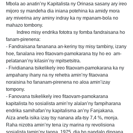
Mbola ao anatin’ny Kapitalista ny Orinasa sasany ary ireo
mijoro sy mandeha dia iniana potehina ka amidy mora
ary miverina any aminy indray ka ny mpanam-bola no
mahazo tombony.
Indreo misy endrika fototra sy fomba fandraisana ho
fanam-pirenena:
- Fandraisana fananana an-keriny tsy misy tambiny, izany
hoe, fanalana ireo fitaovam-pamokarana tsy ho eo am-
pelatanan’ny kilasin’ny mpitsetsitra.
- Fividianana tsikelikely ireo fitaovam-pamokarana ka ny
ampahany ihany na ny rehetra amin’ny fitaovana
noraisina ho fananam-pirenena no aloa amin’izay
tompony.
- Fanovana tsikelikely ireo fitaovam-pamokarana
kapitalista ho sosialista amin’ny alalan’ny fampiharana
endrika samihafan’ny kapitalisma an’ny Fanjakana.
Aiza anefa isika izay tsy nanana afa-tsy 7,4 %, monja.
Raha nizotra amin’ny tena izy marina ny revolisiona
sosialista tamin’ny taona 1975, dia ho nandalo dingana