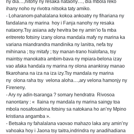
ny dia…,nitohy ny resaka nataony…, dia mbola reko
ihany noho ny rivotra nitsoka taty amiko.
- Loharanom-pahalalana kokoa ankoatry ny fihariana ny
fandalana ny marina hoy i Fanja nanohy ny resaka
nataony.Tsy asiana ady hevitra be ny amin’io fa mba
eritrereto fotsiny izany olona mandala mafy ny marina ka
variana miandrandra mandinika ny lanitra, nefa tsy
mihinana ; tsy mitafy ; tsy manan-trano hialofana, tsy
maintsy manokatra ambim-bava ny mpiara-belona izay
vao afaka handala ny marina ny olona anankiray manao
fikarohana na iza na iza izy.Tsy mandala ny marina
ny olona raha tsy velona aloha…,ary velona hamonjy ny
Fireneny.
- Ary ny adin-tsaranga ? somary hendratra Rivosoa
nanontany : « Ilaina ny mandala ny marina saingy toa
mbola nosafosafoina fotsiny sa natokana ho an’ny Mpino
kristiana angamba ».
- Betsaka ny fahalalana vaovao mahazo laka any amin’ny
vahoaka hoy i Jaona tsy taitra,indrindra ny anadihadiana