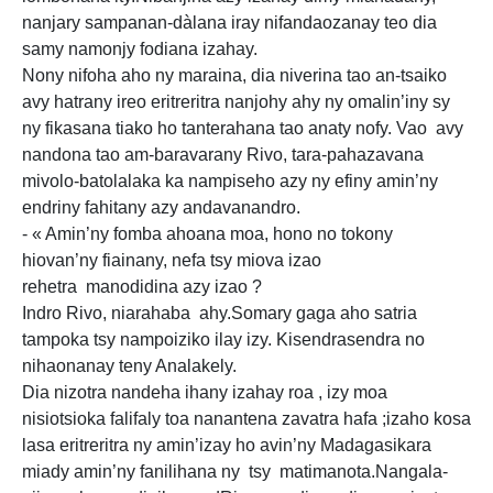
nanjary sampanan-dàlana iray nifandaozanay teo dia
samy namonjy fodiana izahay.
Nony nifoha aho ny maraina, dia niverina tao an-tsaiko
avy hatrany ireo eritreritra nanjohy ahy ny omalin’iny sy
ny fikasana tiako ho tanterahana tao anaty nofy. Vao avy
nandona tao am-baravarany Rivo, tara-pahazavana
mivolo-batolalaka ka nampiseho azy ny efiny amin’ny
endriny fahitany azy andavanandro.
- « Amin’ny fomba ahoana moa, hono no tokony
hiovan’ny fiainany, nefa tsy miova izao
rehetra manodidina azy izao ?
Indro Rivo, niarahaba ahy.Somary gaga aho satria
tampoka tsy nampoiziko ilay izy. Kisendrasendra no
nihaonanay teny Analakely.
Dia nizotra nandeha ihany izahay roa , izy moa
nisiotsioka falifaly toa nanantena zavatra hafa ;izaho kosa
lasa eritreritra ny amin’izay ho avin’ny Madagasikara
miady amin’ny fanilihana ny tsy matimanota.Nangala-