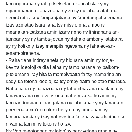
famongorana ny rafi-pitsetsefana kapitalista sy ny
mpanohariana, fahazoana ny zo sy ny fahalalalahana
demokratika ary fampanjakana ny fandriampahalemana
izay azo atao tsara raha tsy misy olona ambony
mpanakan-tsakana amin’izany noho ny fihinanana an-
jambany sy ny tamba-jotran’ny dahalo ambony latabatra
sy ny kolikoly, izay mampitsingevana ny fahaleovan-
tenam-pirenena.
- Raha tiana indray anefa ny hidirana amin’ny fonja-
kevitra Ideolojika dia ilaina ny fampiharana ny baikom-
pitolomana iray hita fa mampivoatra fa tsy mamarina an-
kady, ka tolona ideolojika tsy omby tratra no atao miaraka.
Raha tiana ny hahazoana ny fahombiazana dia ilaina ny
fanavaozana ny revolisiona mahery vaika ho amin’ny
fampandrosoana, hangalana ny fahefana sy ny fananam-
pirenena amin’ireo olom-bisty na ny firodanan’ny
fanjanahan-tany izay noheverina fa tena zava-dehibe dia
nivaona tamin’ny tokony ho izy.
Ny Vanim-potoanan’ny tolon’ny hery velona raha nisy