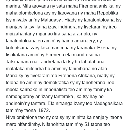
marina. Mila arovana ny sata maha Firenena antsika, ny
maha olombelona ary ny fiarovana ny maha Repoblika
tsy mivaky an’ny Malagasy . Hiady ny fanatontoloana tsy
manjary fa tsy ilaina izay, indrindra ny fivelaran’ny ireo
mpizahantany mpanao firaisana ara-nofo, ny
fanatontoloana eo amin’ny haino aman-jery, ny
kolontsaina zary lasa manimba ny taranaka. Ekena ny
fisokafana amin’ny Firenena efa mandroso na
Tatsinanana na Tandrefana fa tsy ho fahafahana
malalaka mitondra ho amin’ny fanimbana no atao.
Manaiky ny fivelaran’ireo Firenena Afrikana, niady ny
tolona ho amin’ny demokratika sy ny fanoherana ireo
mbola saribakolin’Imperialista teo amin’ny taniny ka
namongorany an’izany tanteraka , ka tsy hay ho
andinoin’ny tantara. Efa nitranga izany teo Madagasikara
tamin’ny taona 1972.
Nivalombalona tao ny ora sy ny minitra ka nanjary taona
maro nifandimby. Nifanohitra tamin’ny 51 taona teo