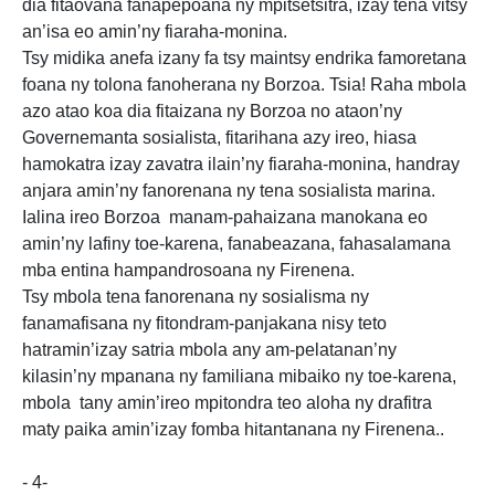
dia fitaovana fanapepoana ny mpitsetsitra, izay tena vitsy
an’isa eo amin’ny fiaraha-monina.
Tsy midika anefa izany fa tsy maintsy endrika famoretana
foana ny tolona fanoherana ny Borzoa. Tsia! Raha mbola
azo atao koa dia fitaizana ny Borzoa no ataon’ny
Governemanta sosialista, fitarihana azy ireo, hiasa
hamokatra izay zavatra ilain’ny fiaraha-monina, handray
anjara amin’ny fanorenana ny tena sosialista marina.
Ialina ireo Borzoa manam-pahaizana manokana eo
amin’ny lafiny toe-karena, fanabeazana, fahasalamana
mba entina hampandrosoana ny Firenena.
Tsy mbola tena fanorenana ny sosialisma ny
fanamafisana ny fitondram-panjakana nisy teto
hatramin’izay satria mbola any am-pelatanan’ny
kilasin’ny mpanana ny familiana mibaiko ny toe-karena,
mbola tany amin’ireo mpitondra teo aloha ny drafitra
maty paika amin’izay fomba hitantanana ny Firenena..
- 4-