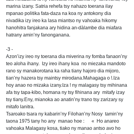
marina izany. Satria rehefa tsy nahazo toerana ilay
mpanao politika fata-daza na koa ny antokony dia
nivadika izy ireo ka lasa miantso ny vahoaka hikomy
hanohitra fanjakana ary hidina an-dàlambe dia miafara
hatrany amin’ny fanonganana.
-3 -
Azon’izy ireo ny toerana dia miverina ny fomba fanaon’ny
teo aloha ihany. Izy ireo ihany koa no miezaka mandoto
rano sy manakorotana ka raha tiany hajoro dia mijoro,
tian’ny hazera tsy maintsy mirodana.Mahagaga o !.Iza
hoy anao no mizaka izany.Iza ! ny malagasy tsy mihinana
afa tsy tapa-kibo, homana ny tsy fihinana ary mitafy izay
tsy tiany.Eny, mianoka ao anatin’ny trano tsy zarizary sy
mitafo lanitra.
Tsaroako tsara ny kabarin’ny Filohan’ny Nosy tamin’ny
taona 1975 tany ho any manao hoe : « Ho anareo
vahoaka Malagasy kosa, tiako ny manao antso avo ho