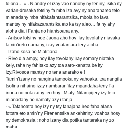
tolona… » . Niandry el izay vao nanohy ny teniny, isika ity
varian-dresaka fotsiny fa mba iza avy ny anaranareo telo
mianadahy mba hifakafantarantsika, mbola ho lava
mantsy ny hifakazarantsika eto ka tsy aleo…,fa ny ahy
aloha dia i Fanja no hiantsoana ahy.
- Antsoy fotsiny hoe Jaona aho hoy ilay tovolahy niavaka
tamin’ireto namany, izay voatantara tery aloha
- Izaho kosa no Mialitiana
- Rivo dia ampy, hoy ilay tovolahy iray somary niataka
kely, raha ny fahitako azy toa saro-kenatra be ity
izy.Rivosoa mantsy no tena anarako e !
Tamin’izany no nangina tampoka ny vahoaka, toa nangila
tsofina nihaino izay nambaran’ilay mpandaha-teny.Fa
inona no nolazainy teo hoy i Mialy. Nifampijery izy telo
mianadahy no namaly azy i fanja :
- « Tafahoatra hoy izy ny tsy fanajana ireo fahalalana
fototra eto amin’ny Firenentsika ankehitriny, voahosihosy
ny demokrasia ; noho izany dia potika tanteraka ny zo
maha