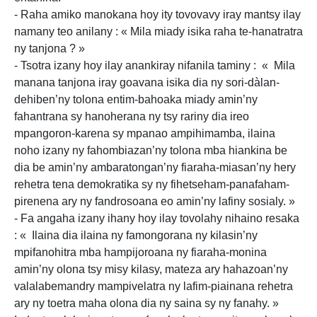
- Raha amiko manokana hoy ity tovovavy iray mantsy ilay
namany teo anilany : « Mila miady isika raha te-hanatratra
ny tanjona ? »
- Tsotra izany hoy ilay anankiray nifanila taminy : « Mila
manana tanjona iray goavana isika dia ny sori-dàlan-
dehiben’ny tolona entim-bahoaka miady amin’ny
fahantrana sy hanoherana ny tsy rariny dia ireo
mpangoron-karena sy mpanao ampihimamba, ilaina
noho izany ny fahombiazan’ny tolona mba hiankina be
dia be amin’ny ambaratongan’ny fiaraha-miasan’ny hery
rehetra tena demokratika sy ny fihetseham-panafaham-
pirenena ary ny fandrosoana eo amin’ny lafiny sosialy. »
- Fa angaha izany ihany hoy ilay tovolahy nihaino resaka
: « Ilaina dia ilaina ny famongorana ny kilasin’ny
mpifanohitra mba hampijoroana ny fiaraha-monina
amin’ny olona tsy misy kilasy, mateza ary hahazoan’ny
valalabemandry mampivelatra ny lafim-piainana rehetra
ary ny toetra maha olona dia ny saina sy ny fanahy. »