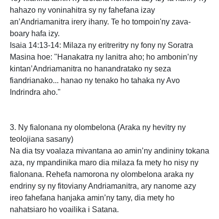
hahazo ny voninahitra sy ny fahefana izay
an’Andriamanitra irery ihany. Te ho tompoin'ny zava-
boary hafa izy.
Isaia 14:13-14: Milaza ny eritreritry ny fony ny Soratra
Masina hoe: "Hanakatra ny lanitra aho; ho ambonin’ny
kintan’Andriamanitra no hanandratako ny seza
fiandrianako... hanao ny tenako ho tahaka ny Avo
Indrindra aho."
3. Ny fialonana ny olombelona (Araka ny hevitry ny
teolojiana sasany)
Na dia tsy voalaza mivantana ao amin’ny andininy tokana
aza, ny mpandinika maro dia milaza fa mety ho nisy ny
fialonana. Rehefa namorona ny olombelona araka ny
endriny sy ny fitoviany Andriamanitra, ary nanome azy
ireo fahefana hanjaka amin’ny tany, dia mety ho
nahatsiaro ho voailika i Satana.