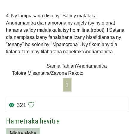
4. Ny fampiasana diso ny "Safidy malalaka"
Andriamanitra dia namorona ny anjely (sy ny olona)
hanana safidy malalaka fa tsy ho milina (robot). I Satana
dia nampiasa izany fahafahana izany hisafidianana ny
"tenany" ho solon'ny "Mpamorona". Ny fikomiany dia
fialana tamin’ny filaharana napetrak’Andriamanitra.
Samia Tahian'Andriamanitra
Tolotra Misantatra/Zavona Rakoto
1
321
Hametraka hevitra
Midira aloha