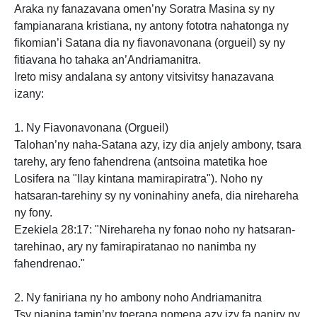
Araka ny fanazavana omen’ny Soratra Masina sy ny
fampianarana kristiana, ny antony fototra nahatonga ny
fikomian’i Satana dia ny fiavonavonana (orgueil) sy ny
fitiavana ho tahaka an’Andriamanitra.
Ireto misy andalana sy antony vitsivitsy hanazavana
izany:
1. Ny Fiavonavonana (Orgueil)
Talohan’ny naha-Satana azy, izy dia anjely ambony, tsara
tarehy, ary feno fahendrena (antsoina matetika hoe
Losifera na "Ilay kintana mamirapiratra"). Noho ny
hatsaran-tarehiny sy ny voninahiny anefa, dia nirehareha
ny fony.
Ezekiela 28:17: "Nirehareha ny fonao noho ny hatsaran-
tarehinao, ary ny famirapiratanao no nanimba ny
fahendrenao."
2. Ny faniriana ny ho ambony noho Andriamanitra
Tsy nianina tamin’ny toerana nomena azy izy fa naniry ny