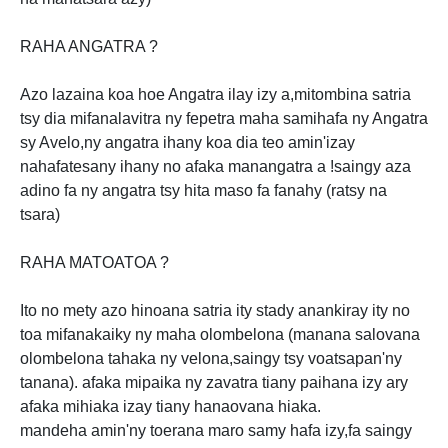
RAHA ANGATRA ?
Azo lazaina koa hoe Angatra ilay izy a,mitombina satria
tsy dia mifanalavitra ny fepetra maha samihafa ny Angatra
sy Avelo,ny angatra ihany koa dia teo amin'izay
nahafatesany ihany no afaka manangatra a !saingy aza
adino fa ny angatra tsy hita maso fa fanahy (ratsy na
tsara)
RAHA MATOATOA ?
Ito no mety azo hinoana satria ity stady anankiray ity no
toa mifanakaiky ny maha olombelona (manana salovana
olombelona tahaka ny velona,saingy tsy voatsapan'ny
tanana). afaka mipaika ny zavatra tiany paihana izy ary
afaka mihiaka izay tiany hanaovana hiaka.
mandeha amin'ny toerana maro samy hafa izy,fa saingy