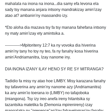
mahalala na inona na inona...dia samy efa levona ela
sady tsy manana anjara intsony mandrakizay amin'izay
atao at? ambanin'ny masoandro izy.
*Eto aloha dia mazava tsy fa tsy manana fahefana intsony
ny maty amin'izay ety amintsika a.
------------>Mpitoriteny 12:7 ka ny vovoka dia hiverina
amin'ny tany ho toy ny teo, fa ny fanahy kosa hiverina
amin'Andriamanitra, Izay nanome iny.
DIA INONA IZANY ILAY HENO SY RE SY MITRANGA?
Tadidio fa misy ny atao hoe LIMBY. Misy karazana fanahy
tsy tafaverina any amin'ny nanome azy (Andriamanitra)
ka any amin'io toerana io (LIMBY) no tafajoboka
(miangona). Tsy izy ireo anefa ireny hitantsika sy
tazantsika matetika fa (Demonia mpirenireny) izay
mangalatra ny "presence"an'ilay fahaveloman'ny fanahy