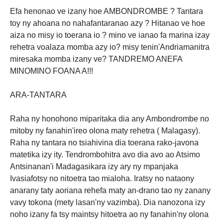
Efa henonao ve izany hoe AMBONDROMBE ? Tantara
toy ny ahoana no nahafantaranao azy ? Hitanao ve hoe
aiza no misy io toerana io ? mino ve ianao fa marina izay
rehetra voalaza momba azy io? misy tenin'Andriamanitra
miresaka momba izany ve? TANDREMO ANEFA
MINOMINO FOANA A!!!
ARA-TANTARA
Raha ny honohono miparitaka dia any Ambondrombe no
mitoby ny fanahin'ireo olona maty rehetra ( Malagasy).
Raha ny tantara no tsiahivina dia toerana rako-javona
matetika izy ity. Tendrombohitra avo dia avo ao Atsimo
Antsinanan'i Madagasikara izy ary ny mpanjaka
Ivasiafotsy no nitoetra tao mialoha. Iratsy no nataony
anarany taty aoriana rehefa maty an-drano tao ny zanany
vavy tokona (mety lasan'ny vazimba). Dia nanozona izy
noho izany fa tsy maintsy hitoetra ao ny fanahin'ny olona