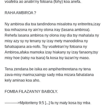
voafetra ao anatin'ny fotoana (fohy) koa anefa.
RAHA AMBIROA ?
Ny ambiroa dia toa tandindona misalotra ny eritreritra,izay
toa mihazona ny ain'ny olona iray (lasana ambiroa).
Rehefa lasana ambiroa ny olona iray dia tsy mahalala ny
misy azy sy ny tenany sy izay mety manodidina ny
fahatsapana ara-nofo. Tsy voafetran'ny fotoana ny
Ambiroa,afaka mamoka izay hiakany sy izay fanaony,tsy
misy hoe (ratsy na tsara) fa kosa tsy tazan'ny maso.
Tena zendana be isika eo ampiheritreretana ny tena
zava-misy marina;saingy sady mba mizara fahalalana
kely aminao koa aho.
FOMBA FILAZAN'NY BAIBOLY.
----------->Mpitoriteny 9:5 ]...] fa ny maty kosa tsy mba