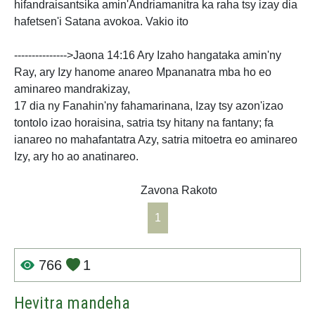
hifandraisantsika amin'Andriamanitra ka raha tsy izay dia
hafetsen'i Satana avokoa. Vakio ito
--------------->Jaona 14:16 Ary Izaho hangataka amin'ny
Ray, ary Izy hanome anareo Mpananatra mba ho eo
aminareo mandrakizay,
17 dia ny Fanahin'ny fahamarinana, Izay tsy azon'izao
tontolo izao horaisina, satria tsy hitany na fantany; fa
ianareo no mahafantatra Azy, satria mitoetra eo aminareo
Izy, ary ho ao anatinareo.
Zavona Rakoto
1
766
1
Hevitra mandeha