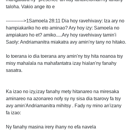
taloha. Vakio ange ito e
------------>1Samoela 28:11 Dia hoy ravehivavy: Iza ary no
hampiakariko ho eto aminao? Ary hoy izy: Samoela no
ampiakaro ho et? amiko.....Ary hoy ravehivavy tamin'i
Saoly: Andriamanitra miakatra avy amin'ny tany no hitako.
Io toerana io dia toerana any amin'ny tsy hita noanoa tsy
misy mahalala na mahafantatra izay hialan'ny fanahy
sasatra.
Ka izao no izy,izay fanahy mety hitanareo na miresaka
aminareo na azonareo nofy sy ny sisa dia tsarovy fa tsy
avy amin'Andriamanitra mihitsy . Fady ny mino an'izany
fa izao:
Ny fanahy masina irery ihany no efa navela