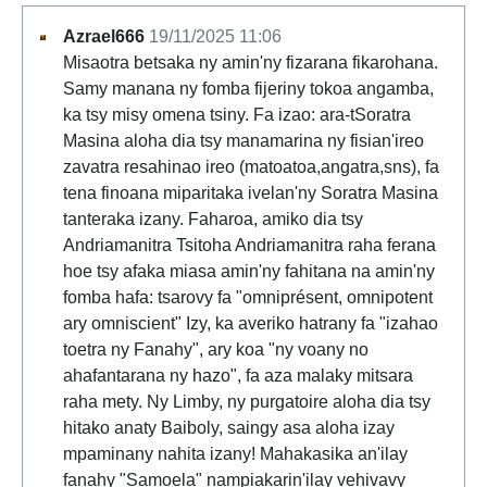
Azrael666
19/11/2025 11:06
Misaotra betsaka ny amin'ny fizarana fikarohana.
Samy manana ny fomba fijeriny tokoa angamba,
ka tsy misy omena tsiny. Fa izao: ara-tSoratra
Masina aloha dia tsy manamarina ny fisian'ireo
zavatra resahinao ireo (matoatoa,angatra,sns), fa
tena finoana miparitaka ivelan'ny Soratra Masina
tanteraka izany. Faharoa, amiko dia tsy
Andriamanitra Tsitoha Andriamanitra raha ferana
hoe tsy afaka miasa amin'ny fahitana na amin'ny
fomba hafa: tsarovy fa "omniprésent, omnipotent
ary omniscient" Izy, ka averiko hatrany fa "izahao
toetra ny Fanahy", ary koa "ny voany no
ahafantarana ny hazo", fa aza malaky mitsara
raha mety. Ny Limby, ny purgatoire aloha dia tsy
hitako anaty Baiboly, saingy asa aloha izay
mpaminany nahita izany! Mahakasika an'ilay
fanahy "Samoela" nampiakarin'ilay vehivavy