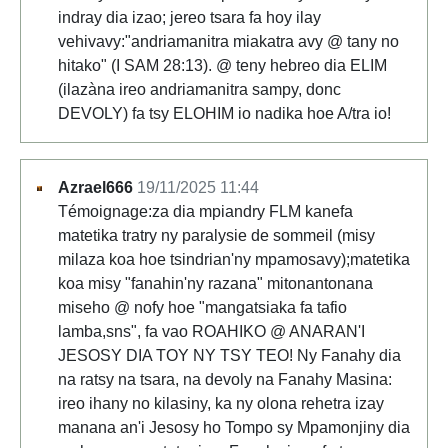
indray dia izao; jereo tsara fa hoy ilay
vehivavy:"andriamanitra miakatra avy @ tany no
hitako" (I SAM 28:13). @ teny hebreo dia ELIM
(ilazàna ireo andriamanitra sampy, donc
DEVOLY) fa tsy ELOHIM io nadika hoe A/tra io!
Azrael666
19/11/2025 11:44
Témoignage:za dia mpiandry FLM kanefa
matetika tratry ny paralysie de sommeil (misy
milaza koa hoe tsindrian'ny mpamosavy);matetika
koa misy "fanahin'ny razana" mitonantonana
miseho @ nofy hoe "mangatsiaka fa tafio
lamba,sns", fa vao ROAHIKO @ ANARAN'I
JESOSY DIA TOY NY TSY TEO! Ny Fanahy dia
na ratsy na tsara, na devoly na Fanahy Masina:
ireo ihany no kilasiny, ka ny olona rehetra izay
manana an'i Jesosy ho Tompo sy Mpamonjiny dia