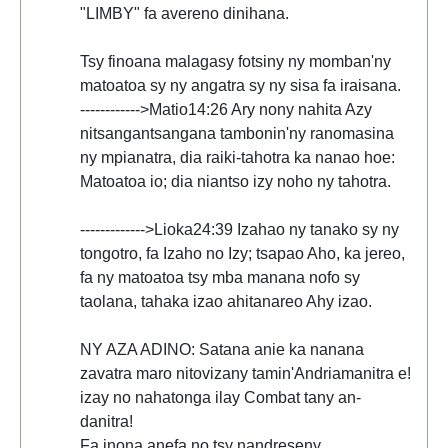
"LIMBY" fa avereno dinihana.
Tsy finoana malagasy fotsiny ny momban'ny
matoatoa sy ny angatra sy ny sisa fa iraisana.
------------>Matio14:26 Ary nony nahita Azy
nitsangantsangana tambonin'ny ranomasina
ny mpianatra, dia raiki-tahotra ka nanao hoe:
Matoatoa io; dia niantso izy noho ny tahotra.
------------->Lioka24:39 Izahao ny tanako sy ny
tongotro, fa Izaho no Izy; tsapao Aho, ka jereo,
fa ny matoatoa tsy mba manana nofo sy
taolana, tahaka izao ahitanareo Ahy izao.
NY AZA ADINO: Satana anie ka nanana
zavatra maro nitovizany tamin'Andriamanitra e!
izay no nahatonga ilay Combat tany an-
danitra!
Fa inona anefa no tsy nandreseny