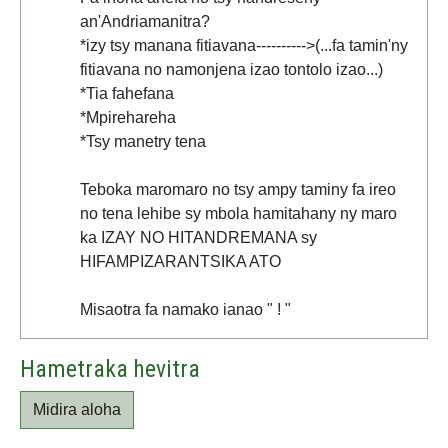
an'Andriamanitra?
*izy tsy manana fitiavana---------->(...fa tamin'ny
fitiavana no namonjena izao tontolo izao...)
*Tia fahefana
*Mpirehareha
*Tsy manetry tena
Teboka maromaro no tsy ampy taminy fa ireo
no tena lehibe sy mbola hamitahany ny maro
ka IZAY NO HITANDREMANA sy
HIFAMPIZARANTSIKA ATO
Misaotra fa namako ianao " ! "
Hametraka hevitra
Midira aloha