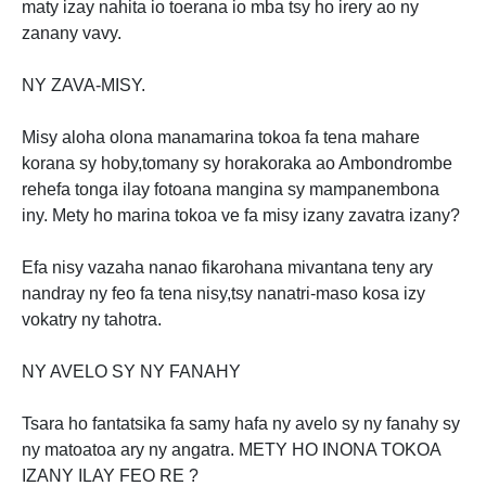
maty izay nahita io toerana io mba tsy ho irery ao ny
zanany vavy.
NY ZAVA-MISY.
Misy aloha olona manamarina tokoa fa tena mahare
korana sy hoby,tomany sy horakoraka ao Ambondrombe
rehefa tonga ilay fotoana mangina sy mampanembona
iny. Mety ho marina tokoa ve fa misy izany zavatra izany?
Efa nisy vazaha nanao fikarohana mivantana teny ary
nandray ny feo fa tena nisy,tsy nanatri-maso kosa izy
vokatry ny tahotra.
NY AVELO SY NY FANAHY
Tsara ho fantatsika fa samy hafa ny avelo sy ny fanahy sy
ny matoatoa ary ny angatra. METY HO INONA TOKOA
IZANY ILAY FEO RE ?