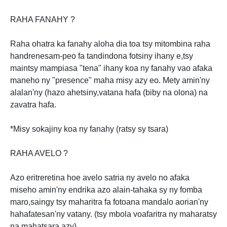
RAHA FANAHY ?
Raha ohatra ka fanahy aloha dia toa tsy mitombina raha
handrenesam-peo fa tandindona fotsiny ihany e,tsy
maintsy mampiasa "tena" ihany koa ny fanahy vao afaka
maneho ny "presence" maha misy azy eo. Mety amin'ny
alalan'ny (hazo ahetsiny,vatana hafa (biby na olona) na
zavatra hafa.
*Misy sokajiny koa ny fanahy (ratsy sy tsara)
RAHA AVELO ?
Azo eritreretina hoe avelo satria ny avelo no afaka
miseho amin'ny endrika azo alain-tahaka sy ny fomba
maro,saingy tsy maharitra fa fotoana mandalo aorian'ny
hahafatesan'ny vatany. (tsy mbola voafaritra ny maharatsy
na mahatsara azy)