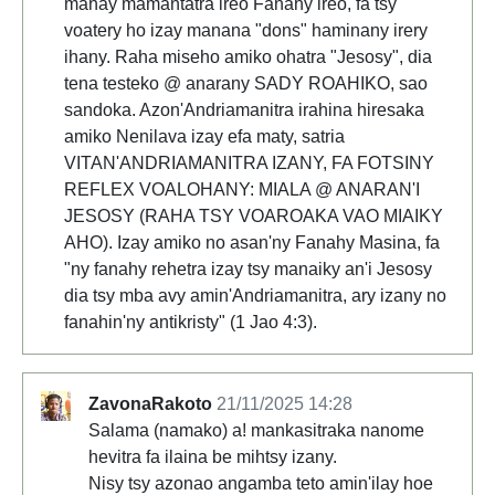
mahay mamantatra ireo Fanahy ireo, fa tsy
voatery ho izay manana "dons" haminany irery
ihany. Raha miseho amiko ohatra "Jesosy", dia
tena testeko @ anarany SADY ROAHIKO, sao
sandoka. Azon'Andriamanitra irahina hiresaka
amiko Nenilava izay efa maty, satria
VITAN'ANDRIAMANITRA IZANY, FA FOTSINY
REFLEX VOALOHANY: MIALA @ ANARAN'I
JESOSY (RAHA TSY VOAROAKA VAO MIAIKY
AHO). Izay amiko no asan'ny Fanahy Masina, fa
"ny fanahy rehetra izay tsy manaiky an'i Jesosy
dia tsy mba avy amin'Andriamanitra, ary izany no
fanahin'ny antikristy" (1 Jao 4:3).
ZavonaRakoto
21/11/2025 14:28
Salama (namako) a! mankasitraka nanome
hevitra fa ilaina be mihtsy izany.
Nisy tsy azonao angamba teto amin'ilay hoe