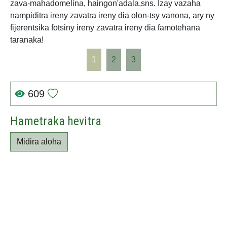
zava-mahadomelina, haingon'adala,sns. Izay vazaha
nampiditra ireny zavatra ireny dia olon-tsy vanona, ary ny
fijerentsika fotsiny ireny zavatra ireny dia famotehana
taranaka!
1
2
3
609
Hametraka hevitra
Midira aloha