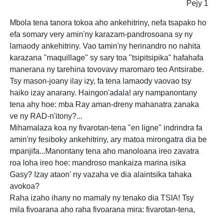
Pejy 1
Mbola tena tanora tokoa aho ankehitriny, nefa tsapako ho
efa somary very amin'ny karazam-pandrosoana sy ny
lamaody ankehitriny. Vao tamin'ny herinandro no nahita
karazana "maquillage" sy sary toa "tsipitsipika" hafahafa
manerana ny tarehina tovovavy maromaro teo Antsirabe.
Tsy mason-joany ilay izy, fa tena lamaody vaovao tsy
haiko izay anarany. Haingon'adala! ary nampanontany
tena ahy hoe: mba Ray aman-dreny mahanatra zanaka
ve ny RAD-n'itony?...
Mihamalaza koa ny fivarotan-tena "en ligne" indrindra fa
amin'ny fesiboky ankehitriny, ary matoa mirongatra dia be
mpanjifa...Manontany tena aho manoloana ireo zavatra
roa loha ireo hoe: mandroso mankaiza marina isika
Gasy? Izay ataon' ny vazaha ve dia alaintsika tahaka
avokoa?
Raha izaho ihany no mamaly ny tenako dia TSIA! Tsy
mila fivoarana aho raha fivoarana mira: fivarotan-tena,