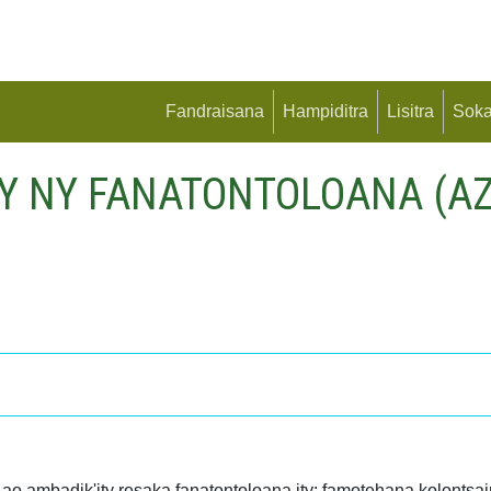
Fandraisana
Hampiditra
Lisitra
Soka
Y NY FANATONTOLOANA (A
o ambadik'ity resaka fanatontoloana ity: famotehana kolontsa