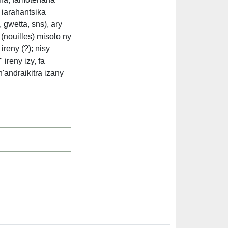
 iarahantsika
 gwetta, sns), ary
(nouilles) misolo ny
reny (?); nisy
ireny izy, fa
andraikitra izany