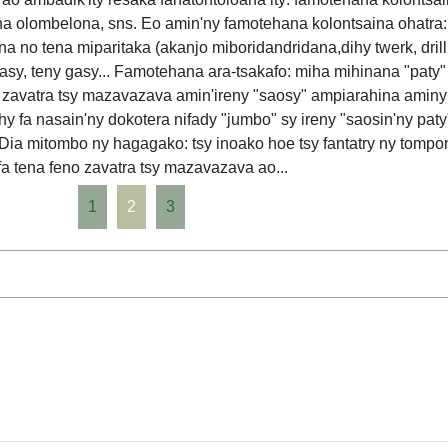
a olombelona, sns. Eo amin'ny famotehana kolontsaina ohatra:
 no tena miparitaka (akanjo miboridandridana,dihy twerk, drill,
asy, teny gasy... Famotehana ara-tsakafo: miha mihinana "paty" 
y zavatra tsy mazavazava amin'ireny "saosy" ampiarahina aminy i
y fa nasain'ny dokotera nifady "jumbo" sy ireny "saosin'ny paty" 
a mitombo ny hagagako: tsy inoako hoe tsy fantatry ny tompon'
fa tena feno zavatra tsy mazavazava ao...
1
2
3