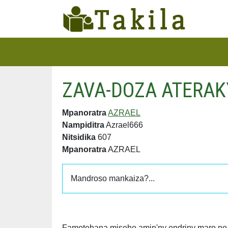
ZAVA-DOZA ATERAK
Mpanoratra
AZRAEL
Nampiditra
Azrael666
Nitsidika
607
Mpanoratra
AZRAEL
Mandroso mankaiza?...
Famotehana miseho amin'ny endriny maro no a