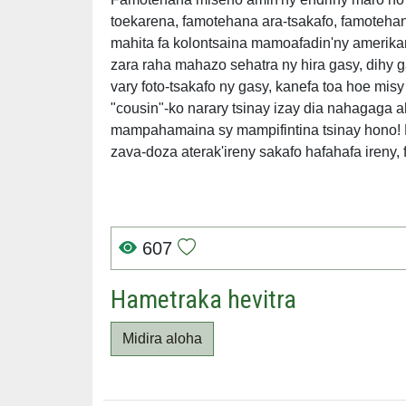
toekarena, famotehana ara-tsakafo, famotehan
mahita fa kolontsaina mamoafadin'ny amerikana
zara raha mahazo sehatra ny hira gasy, dihy g
vary foto-tsakafo ny gasy, kanefa toa hoe mis
"cousin"-ko narary tsinay izay dia nahagaga ah
mampahamaina sy mampifintina tsinay hono! Di
zava-doza aterak'ireny sakafo hafahafa ireny, 
607
Hametraka hevitra
Midira aloha