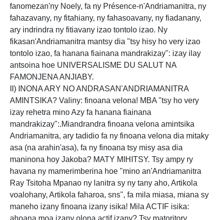
fanomezan'ny Noely, fa ny Présence-n'Andriamanitra, ny
fahazavany, ny fitahiany, ny fahasoavany, ny fiadanany,
ary indrindra ny fitiavany izao tontolo izao. Ny
fikasan'Andriamanitra mantsy dia "tsy hisy ho very izao
tontolo izao, fa hanana fiainana mandrakizay": izay ilay
antsoina hoe UNIVERSALISME DU SALUT NA
FAMONJENA ANJIABY.
II) INONA ARY NO ANDRASAN'ANDRIAMANITRA
AMINTSIKA? Valiny: finoana velona! MBA "tsy ho very
izay rehetra mino Azy fa hanana fiainana
mandrakizay":.Miandrandra finoana velona amintsika
Andriamanitra, ary tadidio fa ny finoana velona dia mitaky
asa (na arahin'asa), fa ny finoana tsy misy asa dia
maninona hoy Jakoba? MATY MIHITSY. Tsy ampy ry
havana ny mamerimberina hoe "mino an'Andriamanitra
Ray Tsitoha Mpanao ny lanitra sy ny tany aho, Artikola
voalohany, Artikola faharoa, sns", fa mila miasa, miana sy
maneho izany finoana izany isika! Mila ACTIF isika:
ahoana moa izany olona actif izany? Tsy matoritory,