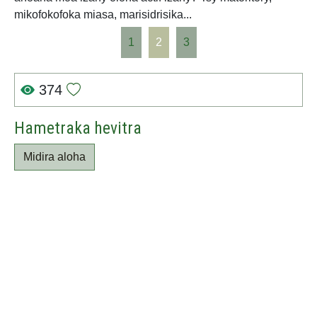
mikofokofoka miasa, marisidrisika...
1
2
3
374
Hametraka hevitra
Midira aloha