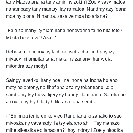
tany Maevatanana tany amin'ny zokin'i Zoely vavy matoa,
nanambady tany mantsy ilay ramatoa. Nandray azy foana
moa ny olona! Nihantra, zaza ve moa ho ariana?
"Fa aiza ihany ity filaminana noheverina fa ho hita teto?
Mbola ho ela ve? Asa..."
Rehefa mitonitony ny tafiho-drivotra dia...indreny izy
mivady mifampitantana maka ny zanany ihany, dia
mitondra azy mody!
Saingy, averiko ihany hoe : na inona na inona ho aho
mety ho antony, na fihafiana aza ny tokantrano...dia
sarotra ny tsy hiova fijery sy haniry filaminana. Sarotra ho
an'ny fo ny tsy hitady hifikirana raha sendra...
- "Eo, mba jerijereo kely eo Randriana io zanako io sao
mivoaka ny vavahady fa tsy ela aho ah!" "Tsy mahazo
mihetsiketsika eo ianao an?" hoy indray i Zoely nitodika