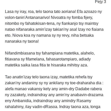
Pejy 3
Lasa ny iray, roa, telo taona tato aoriana! Efa azoazo ny
volon-tanin'Antananarivo! Nivoatra ny fomba fijery,
nitombo ny fahatokisan-tena, ny fiankanjo tsy maintsy
natao nifanaraka amin'izay takian'ny asa! Izay no fiaiana
eto. Niova koa ny namana sy ny revy, niha betsaka
nanaraka ny taona!
Nifandimbiasana tsy fahampiana matetika, alahelo,
fitiavana sy fifamelana, fahasarotampiaro, adiady
matetika saika lasa fitia te hisaraka mihitsy aza.
Tao anatin'izay telo taona izay, matetika rehefa tsy
zakan'ny andaniny sy ny ankilany ny toe-draharaha dia :
alefa manao vakansy kely any amin-dry Dadabe rabera
ny zazakely, indraindray any amin'ny anabavin-drazama
eny Ambanidia, indraindray any amindry Rasamy
rahalahiny, ilay vadin-dRasoa. Indray taona aza, tonga