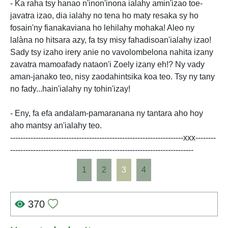
- Ka raha tsy hanao n'inon'inona ialahy amin'izao toe-
javatra izao, dia ialahy no tena ho maty resaka sy ho
fosain'ny fianakaviana ho lehilahy mohaka! Aleo ny
lalàna no hitsara azy, fa tsy misy fahadisoan'ialahy izao!
Sady tsy izaho irery anie no vavolombelona nahita izany
zavatra mamoafady nataon'i Zoely izany eh!? Ny vady
aman-janako teo, nisy zaodahintsika koa teo. Tsy ny tany
no fady...hain'ialahy ny tohin'izay!
- Eny, fa efa andalam-pamaranana ny tantara aho hoy
aho mantsy an'ialahy teo.
--------------------------------------------------------------------xxx--------
------------------------------------------------------------------------
1
2
3
4
370