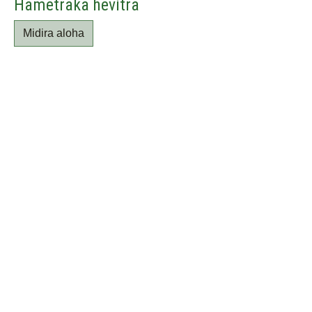
Hametraka hevitra
Midira aloha