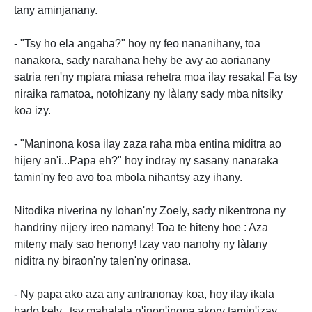
tany aminjanany.
- "Tsy ho ela angaha?" hoy ny feo nananihany, toa
nanakora, sady narahana hehy be avy ao aorianany
satria ren'ny mpiara miasa rehetra moa ilay resaka! Fa tsy
niraika ramatoa, notohizany ny làlany sady mba nitsiky
koa izy.
- "Maninona kosa ilay zaza raha mba entina miditra ao
hijery an'i...Papa eh?" hoy indray ny sasany nanaraka
tamin'ny feo avo toa mbola nihantsy azy ihany.
Nitodika niverina ny lohan'ny Zoely, sady nikentrona ny
handriny nijery ireo namany! Toa te hiteny hoe : Aza
miteny mafy sao henony! Izay vao nanohy ny làlany
niditra ny biraon'ny talen'ny orinasa.
- Ny papa ako aza any antranonay koa, hoy ilay ikala
bado kely...tsy mahalala n'inon'inona akory tamin'izay