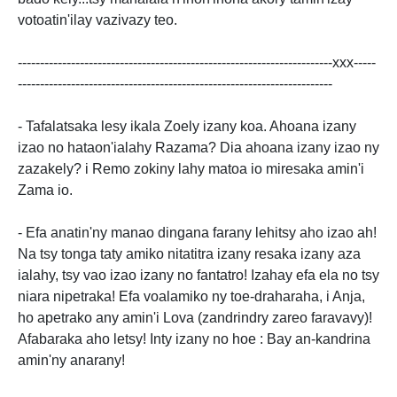
votoatin'ilay vazivazy teo.
-----------------------------------------------------------------------xxx-----
-----------------------------------------------------------------------
- Tafalatsaka lesy ikala Zoely izany koa. Ahoana izany
izao no hataon'ialahy Razama? Dia ahoana izany izao ny
zazakely? i Remo zokiny lahy matoa io miresaka amin'i
Zama io.
- Efa anatin'ny manao dingana farany lehitsy aho izao ah!
Na tsy tonga taty amiko nitatitra izany resaka izany aza
ialahy, tsy vao izao izany no fantatro! Izahay efa ela no tsy
niara nipetraka! Efa voalamiko ny toe-draharaha, i Anja,
ho apetrako any amin'i Lova (zandrindry zareo faravavy)!
Afabaraka aho letsy! Inty izany no hoe : Bay an-kandrina
amin'ny anarany!