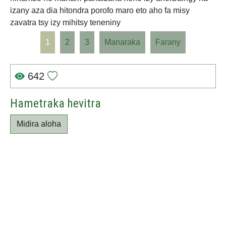
izany aza dia hitondra porofo maro eto aho fa misy
zavatra tsy izy mihitsy teneniny
1
2
3
Manaraka
Farany
642
Hametraka hevitra
Midira aloha