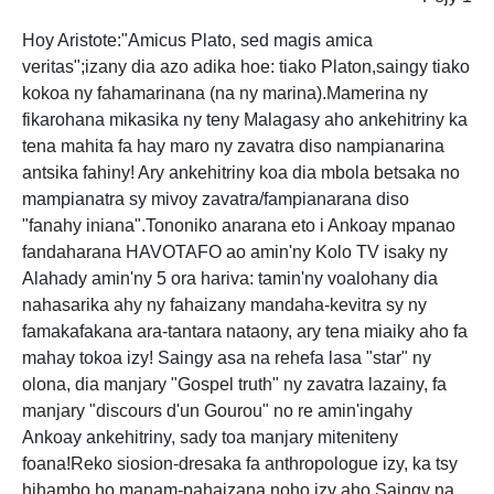
Hoy Aristote:"Amicus Plato, sed magis amica
veritas";izany dia azo adika hoe: tiako Platon,saingy tiako
kokoa ny fahamarinana (na ny marina).Mamerina ny
fikarohana mikasika ny teny Malagasy aho ankehitriny ka
tena mahita fa hay maro ny zavatra diso nampianarina
antsika fahiny! Ary ankehitriny koa dia mbola betsaka no
mampianatra sy mivoy zavatra/fampianarana diso
"fanahy iniana".Tononiko anarana eto i Ankoay mpanao
fandaharana HAVOTAFO ao amin'ny Kolo TV isaky ny
Alahady amin'ny 5 ora hariva: tamin'ny voalohany dia
nahasarika ahy ny fahaizany mandaha-kevitra sy ny
famakafakana ara-tantara nataony, ary tena miaiky aho fa
mahay tokoa izy! Saingy asa na rehefa lasa "star" ny
olona, dia manjary "Gospel truth" ny zavatra lazainy, fa
manjary "discours d'un Gourou" no re amin'ingahy
Ankoay ankehitriny, sady toa manjary miteniteny
foana!Reko siosion-dresaka fa anthropologue izy, ka tsy
hihambo ho manam-pahaizana noho izy aho.Saingy na