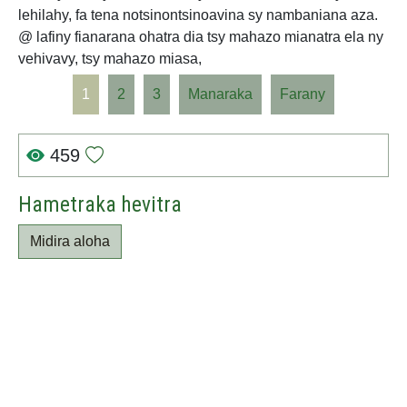
lehilahy, fa tena notsinontsinoavina sy nambaniana aza.
@ lafiny fianarana ohatra dia tsy mahazo mianatra ela ny
vehivavy, tsy mahazo miasa,
1
2
3
Manaraka
Farany
459
Hametraka hevitra
Midira aloha