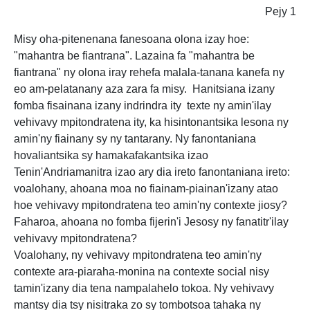
Pejy 1
Misy oha-pitenenana fanesoana olona izay hoe:
"mahantra be fiantrana". Lazaina fa "mahantra be
fiantrana" ny olona iray rehefa malala-tanana kanefa ny
eo am-pelatanany aza zara fa misy. Hanitsiana izany
fomba fisainana izany indrindra ity texte ny amin'ilay
vehivavy mpitondratena ity, ka hisintonantsika lesona ny
amin'ny fiainany sy ny tantarany. Ny fanontaniana
hovaliantsika sy hamakafakantsika izao
Tenin'Andriamanitra izao ary dia ireto fanontaniana ireto:
voalohany, ahoana moa no fiainam-piainan'izany atao
hoe vehivavy mpitondratena teo amin'ny contexte jiosy?
Faharoa, ahoana no fomba fijerin'i Jesosy ny fanatitr'ilay
vehivavy mpitondratena?
Voalohany, ny vehivavy mpitondratena teo amin'ny
contexte ara-piaraha-monina na contexte social nisy
tamin'izany dia tena nampalahelo tokoa. Ny vehivavy
mantsy dia tsy nisitraka zo sy tombotsoa tahaka ny